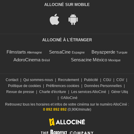
ALLOCINÉ SUR MOBILE
ALLOCINÉ À L'ÉTRANGER
Filmstarts
SensaCine
Beyazperde
Allemagne
Espagne
Turquie
AdoroCinema
Sensacine México
Brésil
Mexique
Contact
|
Qui sommes-nous
|
Recrutement
|
Publicité
|
CGU
|
CGV
|
Politique de cookies
|
Préférences cookies
|
Données Personnelles
|
Revue de presse
|
Charte d'écriture
|
Les services AlloCiné
|
Gérer Utiq
|
©AlloCiné
Retrouvez tous les horaires et infos de votre cinéma sur le numéro AlloCiné :
0 892 892 892
(0,90€/minute)