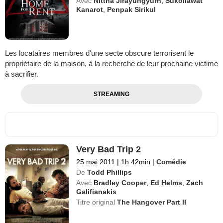
Avec
Nittha Jirayungyurn
,
Sukollawat
Kanarot
,
Penpak Sirikul
Les locataires membres d'une secte obscure terrorisent le
propriétaire de la maison, à la recherche de leur prochaine victime
à sacrifier.
STREAMING
Very Bad Trip 2
25 mai 2011
|
1h 42min
|
Comédie
De
Todd Phillips
Avec
Bradley Cooper
,
Ed Helms
,
Zach
Galifianakis
Titre original
The Hangover Part II