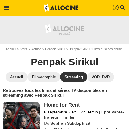
profil
menu
search
Accueil
Stars
Actrice
Penpak Sirikul
Penpak Sirikul : Films et séries online
Penpak Sirikul
Accueil
Filmographie
Streaming
VOD, DVD
Retrouvez tous les films et séries TV disponibles en
streaming avec Penpak Sirikul
Home for Rent
6 septembre 2025
|
2h 04min
|
Epouvante-
horreur
,
Thriller
De
Sophon Sakdaphisit