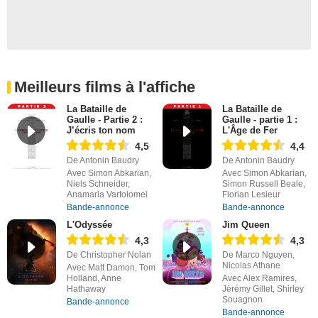
Meilleurs films à l'affiche
La Bataille de
La Bataille de
Gaulle - Partie 2 :
Gaulle - partie 1 :
J’écris ton nom
L'Âge de Fer
4,5
4,4
De Antonin Baudry
De Antonin Baudry
Avec Simon Abkarian,
Avec Simon Abkarian,
Niels Schneider,
Simon Russell Beale,
Anamaria Vartolomei
Florian Lesieur
Bande-annonce
Bande-annonce
L'Odyssée
Jim Queen
4,3
4,3
De Christopher Nolan
De Marco Nguyen,
Nicolas Athane
Avec Matt Damon, Tom
Holland, Anne
Avec Alex Ramires,
Hathaway
Jérémy Gillet, Shirley
Souagnon
Bande-annonce
Bande-annonce