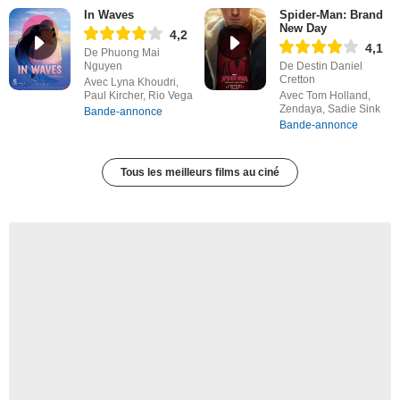
In Waves
Spider-Man: Brand
New Day
4,2
4,1
De Phuong Mai
Nguyen
De Destin Daniel
Cretton
Avec Lyna Khoudri,
Paul Kircher, Rio Vega
Avec Tom Holland,
Zendaya, Sadie Sink
Bande-annonce
Bande-annonce
Tous les meilleurs films au ciné