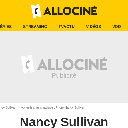
ÉRIES
STREAMING
TVACTU
VIDÉOS
VOD
ncy Sullivan
Abner le chien magique : Photo Nancy Sullivan
Nancy Sullivan