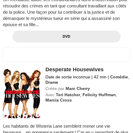
résoudre des crimes en tant que consultant travaillant aux côtés
de la police. Une façon pour lui contribuer à la justice et de
démasquer le mystérieux tueur en série qui a assassiné son
épouse et sa fille...
DVD
Desperate Housewives
Date de sortie inconnue
|
42 min
|
Comédie
,
Drame
Créée par
Marc Cherry
Avec
Teri Hatcher
,
Felicity Huffman
,
Marcia Cross
Les habitants de Wisteria Lane semblent mener une vie
heureuse... en apparence seulement ! Car en y regardant de plus