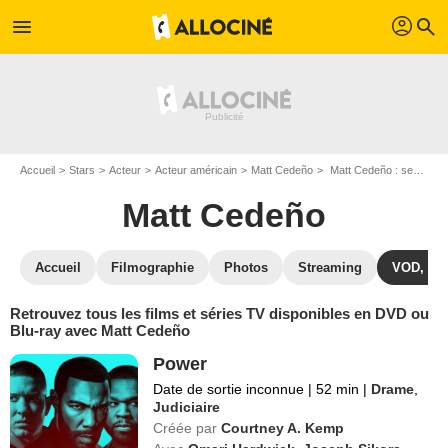
profil
menu
search
Accueil
Stars
Acteur
Acteur américain
Matt Cedeño
Matt Cedeño : ses Blu-Ray, DVD, VOD, SVOD
Matt Cedeño
Accueil
Filmographie
Photos
Streaming
VOD, DV
Retrouvez tous les films et séries TV disponibles en DVD ou
Blu-ray avec Matt Cedeño
Power
Date de sortie inconnue
|
52 min
|
Drame
,
Judiciaire
Créée par
Courtney A. Kemp