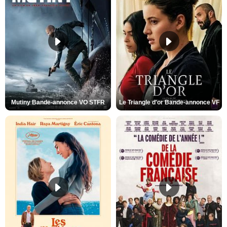
Mutiny Bande-annonce VO STFR
Le Triangle d'or Bande-annonce VF