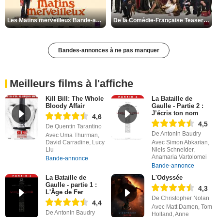
Les Matins merveilleux Bande-annonce VF
De la Comédie-Française Teaser VF
Bandes-annonces à ne pas manquer
Meilleurs films à l'affiche
Kill Bill: The Whole
La Bataille de
Bloody Affair
Gaulle - Partie 2 :
J’écris ton nom
4,6
4,5
De Quentin Tarantino
De Antonin Baudry
Avec Uma Thurman,
David Carradine, Lucy
Avec Simon Abkarian,
Liu
Niels Schneider,
Anamaria Vartolomei
Bande-annonce
Bande-annonce
La Bataille de
L'Odyssée
Gaulle - partie 1 :
4,3
L'Âge de Fer
De Christopher Nolan
4,4
Avec Matt Damon, Tom
De Antonin Baudry
Holland, Anne