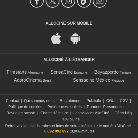
ALLOCINÉ SUR MOBILE
ALLOCINÉ À L'ÉTRANGER
Filmstarts
SensaCine
Beyazperde
Allemagne
Espagne
Turquie
AdoroCinema
Sensacine México
Brésil
Mexique
Contact
|
Qui sommes-nous
|
Recrutement
|
Publicité
|
CGU
|
CGV
|
Politique de cookies
|
Préférences cookies
|
Données Personnelles
|
Revue de presse
|
Charte d'écriture
|
Les services AlloCiné
|
Gérer Utiq
|
©AlloCiné
Retrouvez tous les horaires et infos de votre cinéma sur le numéro AlloCiné :
0 892 892 892
(0,90€/minute)