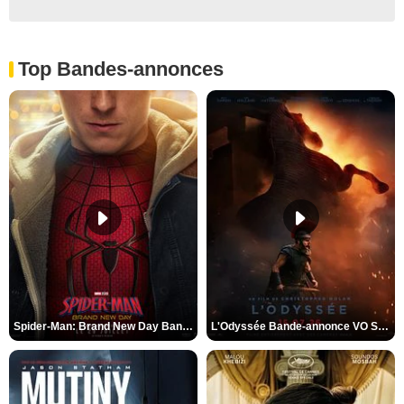
Top Bandes-annonces
Spider-Man: Brand New Day Bande-annonce VO STFR
L'Odyssée Bande-annonce VO STFR