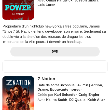
Avec
Omari Hardwick
,
Joseph Sikora
,
Lela Loren
Propriétaire d’un nightclub new-yorkais très populaire, James
"Ghost" St. Patrick entend développer son empire. Seulement sa
double-vie à la tête d'un des réseaux de drogue les plus
importants de la ville pourrait devenir un handicap.
DVD
Z Nation
Date de sortie inconnue
|
42 min
|
Action
,
Drame
,
Epouvante-horreur
Créée par
Karl Schaefer
,
Craig Engler
Avec
Kellita Smith
,
DJ Qualls
,
Keith Allan