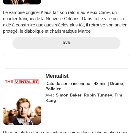
Le vampire originel Klaus fait son retour au Vieux Carré, un
quartier français de la Nouvelle-Orléans. Dans cette ville qu'il a
aidé à construire quelques siècles plus tôt, il retrouve son ancien
protégé, le diabolique et charismatique Marcel.
DVD
Mentalist
Date de sortie inconnue
|
42 min
|
Drame
,
Policier
Avec
Simon Baker
,
Robin Tunney
,
Tim
Kang
Un mentaliste utilise ses extraordinaires dons d'observation pour