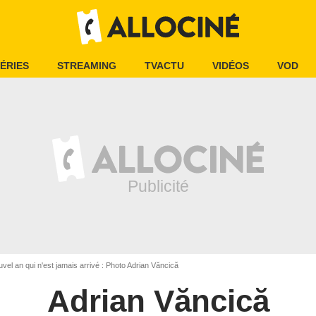
ÉRIES
STREAMING
TVACTU
VIDÉOS
VOD
vel an qui n'est jamais arrivé : Photo Adrian Văncică
Adrian Văncică