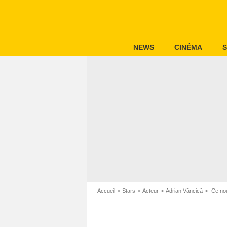
NEWS
CINÉMA
S
Accueil
Stars
Acteur
Adrian Văncică
Ce nou