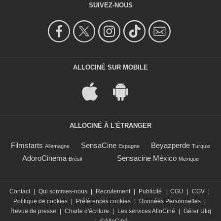
SUIVEZ-NOUS
ALLOCINÉ SUR MOBILE
ALLOCINÉ À L'ÉTRANGER
Filmstarts
SensaCine
Beyazperde
Allemagne
Espagne
Turquie
AdoroCinema
Sensacine México
Brésil
Mexique
Contact
|
Qui sommes-nous
|
Recrutement
|
Publicité
|
CGU
|
CGV
|
Politique de cookies
|
Préférences cookies
|
Données Personnelles
|
Revue de presse
|
Charte d'écriture
|
Les services AlloCiné
|
Gérer Utiq