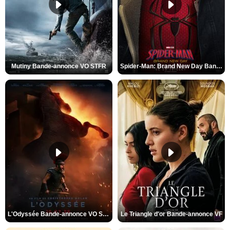
Mutiny Bande-annonce VO STFR
Spider-Man: Brand New Day Bande-annonce VO STFR
L'Odyssée Bande-annonce VO STFR
Le Triangle d'or Bande-annonce VF