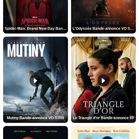
Spider-Man: Brand New Day Bande-annonce VO STFR
L'Odyssée Bande-annonce VO STFR
Mutiny Bande-annonce VO STFR
Le Triangle d'or Bande-annonce VF