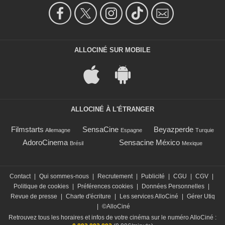
ALLOCINÉ SUR MOBILE
ALLOCINÉ À L'ÉTRANGER
Filmstarts
SensaCine
Beyazperde
Allemagne
Espagne
Turquie
AdoroCinema
Sensacine México
Brésil
Mexique
Contact
|
Qui sommes-nous
|
Recrutement
|
Publicité
|
CGU
|
CGV
|
Politique de cookies
|
Préférences cookies
|
Données Personnelles
|
Revue de presse
|
Charte d'écriture
|
Les services AlloCiné
|
Gérer Utiq
|
©AlloCiné
Retrouvez tous les horaires et infos de votre cinéma sur le numéro AlloCiné :