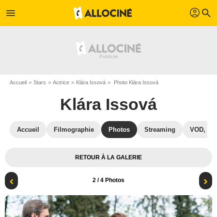
profil
menu
search
Accueil
Stars
Actrice
Klára Issová
Photo Klára Issová
Klára Issová
Accueil
Filmographie
Photos
Streaming
VOD, DV
RETOUR À LA GALERIE
2
/ 4 Photos