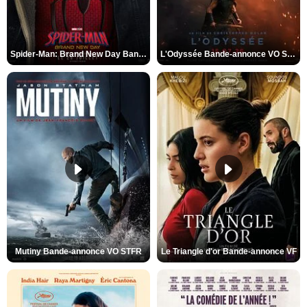
Spider-Man: Brand New Day Bande-annonce VO STFR
L'Odyssée Bande-annonce VO STFR
Mutiny Bande-annonce VO STFR
Le Triangle d'or Bande-annonce VF