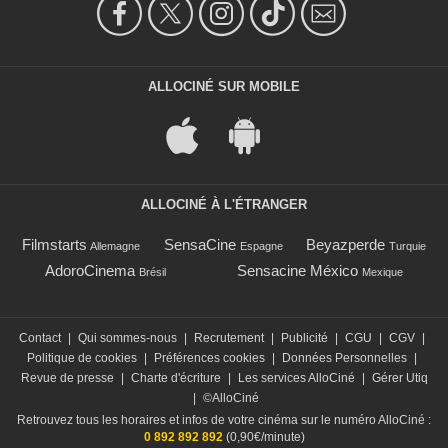
ALLOCINÉ SUR MOBILE
ALLOCINÉ À L'ÉTRANGER
Filmstarts
SensaCine
Beyazperde
Allemagne
Espagne
Turquie
AdoroCinema
Sensacine México
Brésil
Mexique
Contact
|
Qui sommes-nous
|
Recrutement
|
Publicité
|
CGU
|
CGV
|
Politique de cookies
|
Préférences cookies
|
Données Personnelles
|
Revue de presse
|
Charte d'écriture
|
Les services AlloCiné
|
Gérer Utiq
|
©AlloCiné
Retrouvez tous les horaires et infos de votre cinéma sur le numéro AlloCiné :
0 892 892 892
(0,90€/minute)