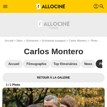
profil
menu
search
Accueil
Stars
Scénariste
Scénariste espagnol
Carlos Montero
Photo Bárbara Lennie, Carlos Montero, Inma Cuesta
Carlos Montero
Accueil
Filmographie
Top films/séries
News
Phot
RETOUR À LA GALERIE
1
/ 1 Photo