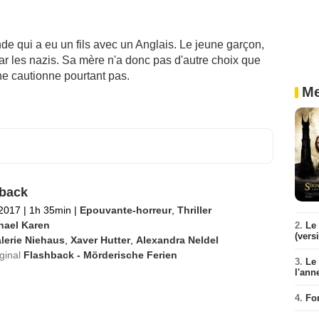
de qui a eu un fils avec un Anglais. Le jeune garçon,
r les nazis. Sa mère n'a donc pas d'autre choix que
ne cautionne pourtant pas.
Me
back
 2017
|
1h 35min
|
Epouvante-horreur
,
Thriller
hael Karen
2.
Le 
(vers
lerie Niehaus
,
Xaver Hutter
,
Alexandra Neldel
iginal
Flashback - Mörderische Ferien
3.
Le
l'ann
4.
Fo