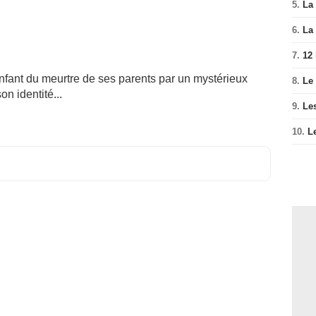
5.
La 
6.
La 
7.
12
fant du meurtre de ses parents par un mystérieux
8.
Le
on identité...
9.
Le
10.
L