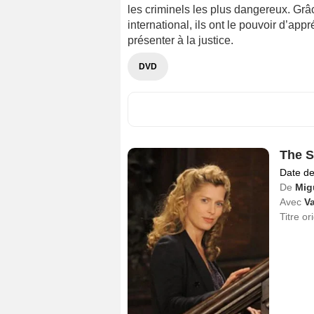
les criminels les plus dangereux. Grâc
international, ils ont le pouvoir d’ap
présenter à la justice.
DVD
The 
Date de
De
Mig
Avec
Va
Titre or