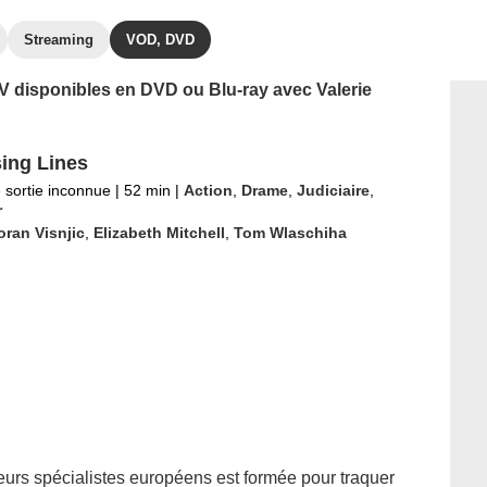
Streaming
VOD, DVD
TV disponibles en DVD ou Blu-ray avec Valerie
ing Lines
 sortie inconnue
|
52 min
|
Action
,
Drame
,
Judiciaire
,
r
ran Visnjic
,
Elizabeth Mitchell
,
Tom Wlaschiha
eurs spécialistes européens est formée pour traquer