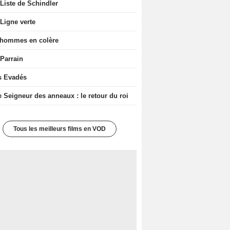
Liste de Schindler
Ligne verte
 hommes en colère
 Parrain
s Evadés
e Seigneur des anneaux : le retour du roi
Tous les meilleurs films en VOD