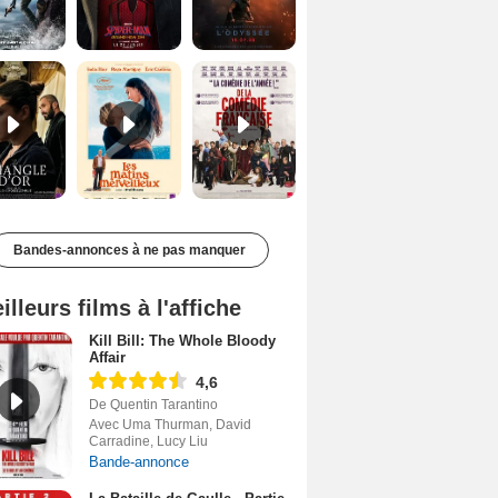
Le Triangle d'or Bande-annonce VF
Les Matins merveilleux Bande-annonce VF
De la Comédie-Française Teaser VF
Bandes-annonces à ne pas manquer
illeurs films à l'affiche
Kill Bill: The Whole Bloody
Affair
4,6
De Quentin Tarantino
Avec Uma Thurman, David
Carradine, Lucy Liu
Bande-annonce