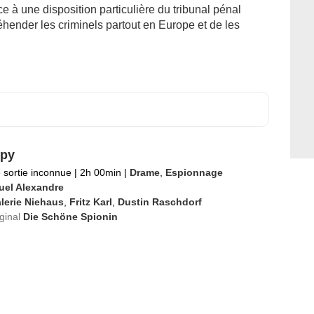
e à une disposition particulière du tribunal pénal
préhender les criminels partout en Europe et de les
Spy
 sortie inconnue
|
2h 00min
|
Drame
,
Espionnage
uel Alexandre
lerie Niehaus
,
Fritz Karl
,
Dustin Raschdorf
iginal
Die Schöne Spionin