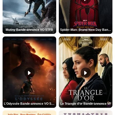
Mutiny Bande-annonce VO STFR
Spider-Man: Brand New Day Bande-annonce VO STFR
L'Odyssée Bande-annonce VO STFR
Le Triangle d'or Bande-annonce VF