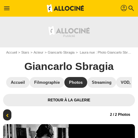
profil
menu
search
Accueil
Stars
Acteur
Giancarlo Sbragia
Laura nue : Photo Giancarlo Sbragia
Giancarlo Sbragia
Accueil
Filmographie
Photos
Streaming
VOD, DV
RETOUR À LA GALERIE
2
/ 2 Photos