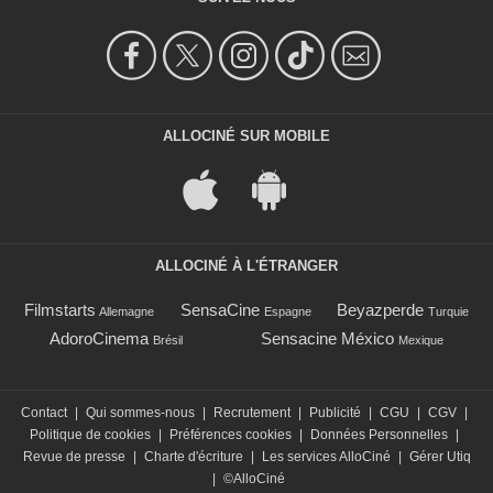
ALLOCINÉ SUR MOBILE
ALLOCINÉ À L'ÉTRANGER
Filmstarts
SensaCine
Beyazperde
Allemagne
Espagne
Turquie
AdoroCinema
Sensacine México
Brésil
Mexique
Contact
|
Qui sommes-nous
|
Recrutement
|
Publicité
|
CGU
|
CGV
|
Politique de cookies
|
Préférences cookies
|
Données Personnelles
|
Revue de presse
|
Charte d'écriture
|
Les services AlloCiné
|
Gérer Utiq
|
©AlloCiné