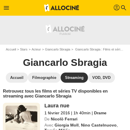
profil
menu
search
Accueil
Stars
Acteur
Giancarlo Sbragia
Giancarlo Sbragia : Films et séries online
Giancarlo Sbragia
Accueil
Filmographie
Streaming
VOD, DVD
Retrouvez tous les films et séries TV disponibles en
streaming avec Giancarlo Sbragia
Laura nue
1 février 2016
|
1h 40min
|
Drame
De
Nicolò Ferrari
Avec
Giorgia Moll
,
Nino Castelnuovo
,