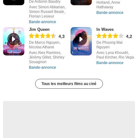
De Antonin Baudry
Holland, Anne
Avec Simon Abkarian,
Hathaway
Simon Russell Beale,
Bande-annonce
Florian Lesieur
Bande-annonce
Jim Queen
In Waves
4,3
4,2
De Marco Nguyen,
De Phuong Mai
Nicolas Athane
Nguyen
Avec Alex Ramires,
Avec Lyna Khoudri,
Jérémy Gillet, Shirley
Paul Kircher, Rio Vega
Souagnon
Bande-annonce
Bande-annonce
Tous les meilleurs films au ciné