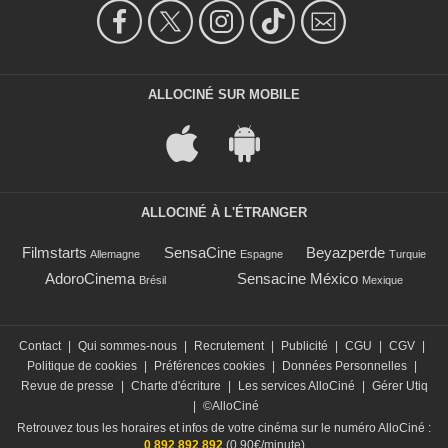
ALLOCINÉ SUR MOBILE
ALLOCINÉ À L'ÉTRANGER
Filmstarts
SensaCine
Beyazperde
Allemagne
Espagne
Turquie
AdoroCinema
Sensacine México
Brésil
Mexique
Contact
|
Qui sommes-nous
|
Recrutement
|
Publicité
|
CGU
|
CGV
|
Politique de cookies
|
Préférences cookies
|
Données Personnelles
|
Revue de presse
|
Charte d'écriture
|
Les services AlloCiné
|
Gérer Utiq
|
©AlloCiné
Retrouvez tous les horaires et infos de votre cinéma sur le numéro AlloCiné :
0 892 892 892
(0,90€/minute)