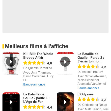
Meilleurs films à l'affiche
Kill Bill: The Whole
La Bataille de
Bloody Affair
Gaulle - Partie 2 :
J’écris ton nom
4,6
4,5
De Quentin Tarantino
De Antonin Baudry
Avec Uma Thurman,
David Carradine, Lucy
Avec Simon Abkarian,
Liu
Niels Schneider,
Anamaria Vartolomei
Bande-annonce
Bande-annonce
La Bataille de
L'Odyssée
Gaulle - partie 1 :
4,3
L'Âge de Fer
De Christopher Nolan
4,4
Avec Matt Damon, Tom