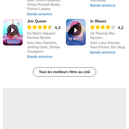
Avec Simon Abkarian,
Hathaway
Simon Russell Beale,
Bande-annonce
Florian Lesieur
Bande-annonce
Jim Queen
In Waves
4,3
4,2
De Marco Nguyen,
De Phuong Mai
Nicolas Athane
Nguyen
Avec Alex Ramires,
Avec Lyna Khoudri,
Jérémy Gillet, Shirley
Paul Kircher, Rio Vega
Souagnon
Bande-annonce
Bande-annonce
Tous les meilleurs films au ciné