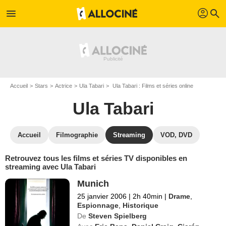
profil
menu
search
Accueil
Stars
Actrice
Ula Tabari
Ula Tabari : Films et séries online
Ula Tabari
Accueil
Filmographie
Streaming
VOD, DVD
Retrouvez tous les films et séries TV disponibles en
streaming avec Ula Tabari
Munich
25 janvier 2006
|
2h 40min
|
Drame
,
Espionnage
,
Historique
De
Steven Spielberg