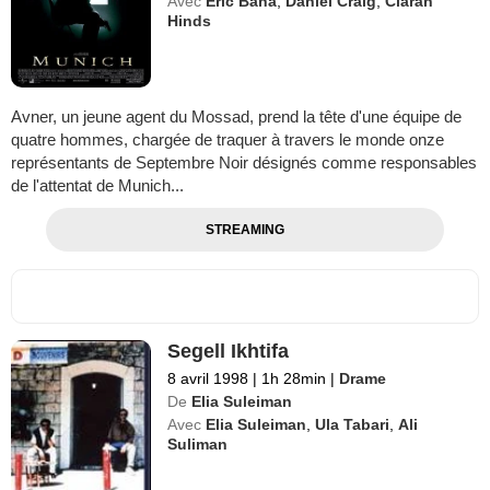
Avec
Eric Bana
,
Daniel Craig
,
Ciarán
Hinds
Avner, un jeune agent du Mossad, prend la tête d'une équipe de
quatre hommes, chargée de traquer à travers le monde onze
représentants de Septembre Noir désignés comme responsables
de l'attentat de Munich...
STREAMING
Segell Ikhtifa
8 avril 1998
|
1h 28min
|
Drame
De
Elia Suleiman
Avec
Elia Suleiman
,
Ula Tabari
,
Ali
Suliman