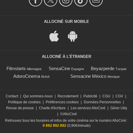
ALLOCINÉ SUR MOBILE
ALLOCINÉ À L'ÉTRANGER
Filmstarts
SensaCine
Beyazperde
Allemagne
Espagne
Turquie
AdoroCinema
Sensacine México
Brésil
Mexique
Contact
|
Qui sommes-nous
|
Recrutement
|
Publicité
|
CGU
|
CGV
|
Politique de cookies
|
Préférences cookies
|
Données Personnelles
|
Revue de presse
|
Charte d'écriture
|
Les services AlloCiné
|
Gérer Utiq
|
©AlloCiné
Retrouvez tous les horaires et infos de votre cinéma sur le numéro AlloCiné :
0 892 892 892
(0,90€/minute)