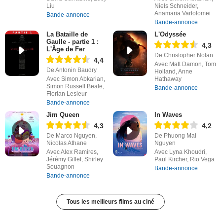
Liu
Niels Schneider,
Anamaria Vartolomei
Bande-annonce
Bande-annonce
La Bataille de
L'Odyssée
Gaulle - partie 1 :
4,3
L'Âge de Fer
De Christopher Nolan
4,4
Avec Matt Damon, Tom
De Antonin Baudry
Holland, Anne
Avec Simon Abkarian,
Hathaway
Simon Russell Beale,
Bande-annonce
Florian Lesieur
Bande-annonce
Jim Queen
In Waves
4,3
4,2
De Marco Nguyen,
De Phuong Mai
Nicolas Athane
Nguyen
Avec Alex Ramires,
Avec Lyna Khoudri,
Jérémy Gillet, Shirley
Paul Kircher, Rio Vega
Souagnon
Bande-annonce
Bande-annonce
Tous les meilleurs films au ciné