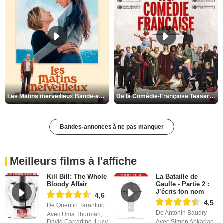
Les Matins merveilleux Bande-annonce VF
De la Comédie-Française Teaser VF
Bandes-annonces à ne pas manquer
Meilleurs films à l'affiche
Kill Bill: The Whole
La Bataille de
Bloody Affair
Gaulle - Partie 2 :
J’écris ton nom
4,6
4,5
De Quentin Tarantino
De Antonin Baudry
Avec Uma Thurman,
David Carradine, Lucy
Avec Simon Abkarian,