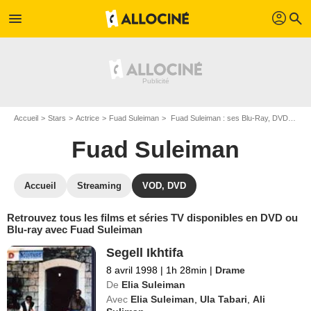
profil
menu
search
Accueil
Stars
Actrice
Fuad Suleiman
Fuad Suleiman : ses Blu-Ray, DVD, VOD, SVOD
Fuad Suleiman
Accueil
Streaming
VOD, DVD
Retrouvez tous les films et séries TV disponibles en DVD ou
Blu-ray avec Fuad Suleiman
Segell Ikhtifa
8 avril 1998
|
1h 28min
|
Drame
De
Elia Suleiman
Avec
Elia Suleiman
,
Ula Tabari
,
Ali