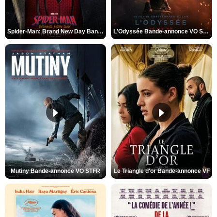
Spider-Man: Brand New Day Bande-annonce VO STFR
L'Odyssée Bande-annonce VO STFR
Mutiny Bande-annonce VO STFR
Le Triangle d'or Bande-annonce VF