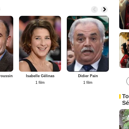
c
roussin
Isabelle Gélinas
Didier Pain
Mou
1 film
1 film
To
Sé