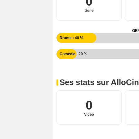
0
Série
GEN
Drame : 40 %
Comédie : 20 %
Ses stats sur AlloCi
0
Vidéo