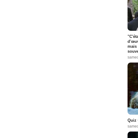
"C'ét
d'œuv
mais 
souve
samed
Quiz 
samed