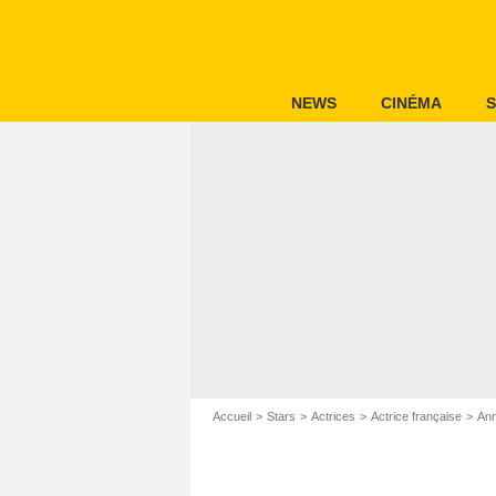
NEWS
CINÉMA
S
Accueil
Stars
Actrices
Actrice française
Ann