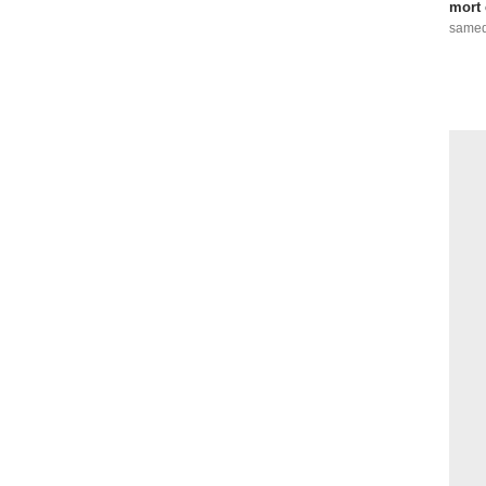
mort 
samed