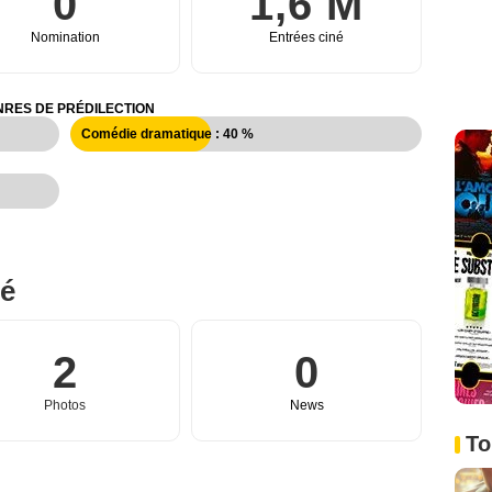
0
1,6 M
Nomination
Entrées ciné
RES DE PRÉDILECTION
Comédie dramatique : 40 %
né
2
0
Photos
News
To