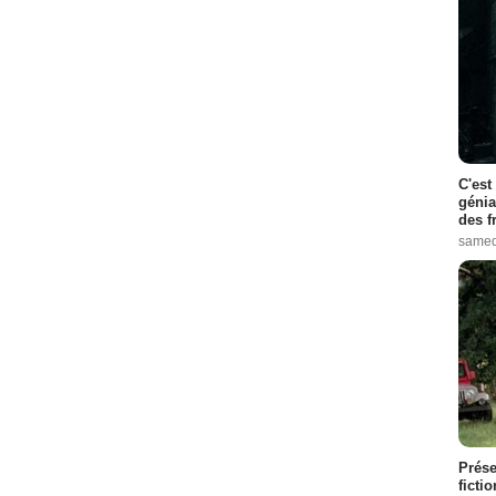
C'est
génia
des f
samed
Prése
ficti