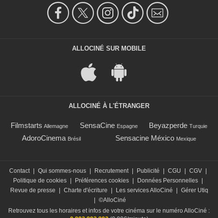
ALLOCINÉ SUR MOBILE
ALLOCINÉ À L'ÉTRANGER
Filmstarts
SensaCine
Beyazperde
Allemagne
Espagne
Turquie
AdoroCinema
Sensacine México
Brésil
Mexique
Contact
|
Qui sommes-nous
|
Recrutement
|
Publicité
|
CGU
|
CGV
|
Politique de cookies
|
Préférences cookies
|
Données Personnelles
|
Revue de presse
|
Charte d'écriture
|
Les services AlloCiné
|
Gérer Utiq
|
©AlloCiné
Retrouvez tous les horaires et infos de votre cinéma sur le numéro AlloCiné :