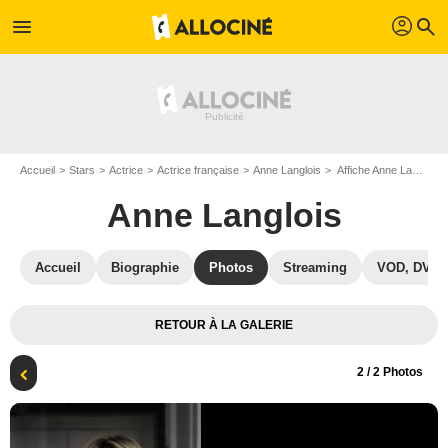
profil
menu
search
Accueil
Stars
Actrice
Actrice française
Anne Langlois
Affiche Anne Langlois
Anne Langlois
Accueil
Biographie
Photos
Streaming
VOD, DVD
RETOUR À LA GALERIE
2
/ 2 Photos