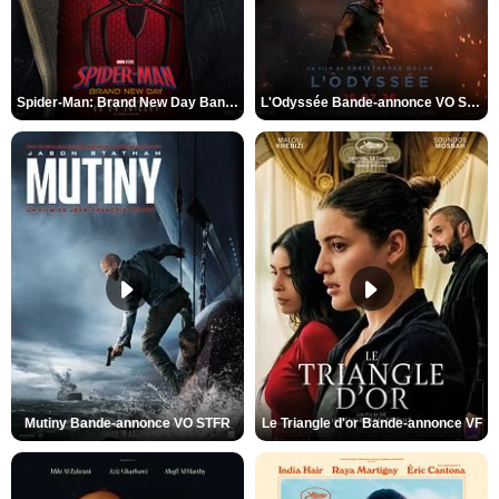
Spider-Man: Brand New Day Bande-annonce VO STFR
L'Odyssée Bande-annonce VO STFR
Mutiny Bande-annonce VO STFR
Le Triangle d'or Bande-annonce VF