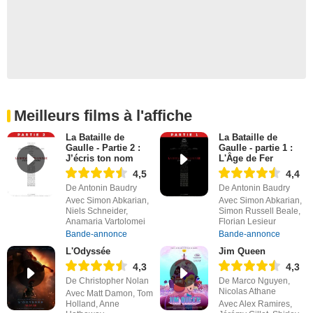
Meilleurs films à l'affiche
La Bataille de
La Bataille de
Gaulle - Partie 2 :
Gaulle - partie 1 :
J’écris ton nom
L'Âge de Fer
4,5
4,4
De Antonin Baudry
De Antonin Baudry
Avec Simon Abkarian,
Avec Simon Abkarian,
Niels Schneider,
Simon Russell Beale,
Anamaria Vartolomei
Florian Lesieur
Bande-annonce
Bande-annonce
L'Odyssée
Jim Queen
4,3
4,3
De Christopher Nolan
De Marco Nguyen,
Nicolas Athane
Avec Matt Damon, Tom
Holland, Anne
Avec Alex Ramires,