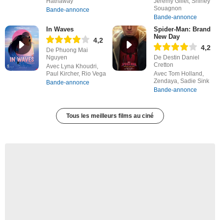
Hathaway
Jérémy Gillet, Shirley
Souagnon
Bande-annonce
Bande-annonce
In Waves
Spider-Man: Brand
New Day
4,2
4,2
De Phuong Mai
Nguyen
De Destin Daniel
Cretton
Avec Lyna Khoudri,
Paul Kircher, Rio Vega
Avec Tom Holland,
Zendaya, Sadie Sink
Bande-annonce
Bande-annonce
Tous les meilleurs films au ciné