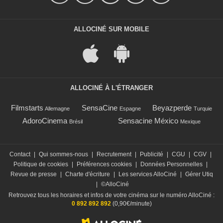
ALLOCINÉ SUR MOBILE
ALLOCINÉ À L'ÉTRANGER
Filmstarts
SensaCine
Beyazperde
Allemagne
Espagne
Turquie
AdoroCinema
Sensacine México
Brésil
Mexique
Contact
|
Qui sommes-nous
|
Recrutement
|
Publicité
|
CGU
|
CGV
|
Politique de cookies
|
Préférences cookies
|
Données Personnelles
|
Revue de presse
|
Charte d'écriture
|
Les services AlloCiné
|
Gérer Utiq
|
©AlloCiné
Retrouvez tous les horaires et infos de votre cinéma sur le numéro AlloCiné :
0 892 892 892
(0,90€/minute)