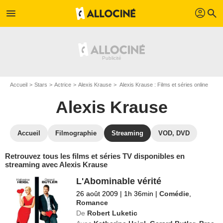
profil
menu
search
Accueil
Stars
Actrice
Alexis Krause
Alexis Krause : Films et séries online
Alexis Krause
Accueil
Filmographie
Streaming
VOD, DVD
Retrouvez tous les films et séries TV disponibles en
streaming avec Alexis Krause
L'Abominable vérité
26 août 2009
|
1h 36min
|
Comédie
,
Romance
De
Robert Luketic