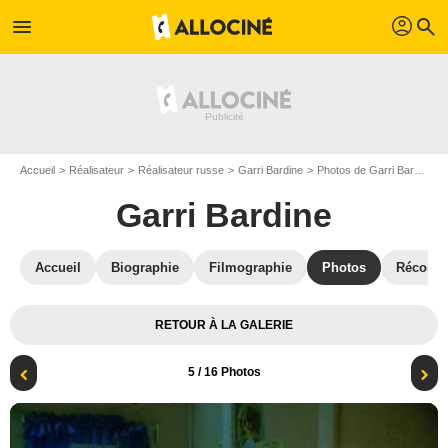
profil
menu
search
Accueil
Réalisateur
Réalisateur russe
Garri Bardine
Photos de Garri Bardine
Garri Bardine
Accueil
Biographie
Filmographie
Photos
Récomp
RETOUR À LA GALERIE
5
/ 16 Photos