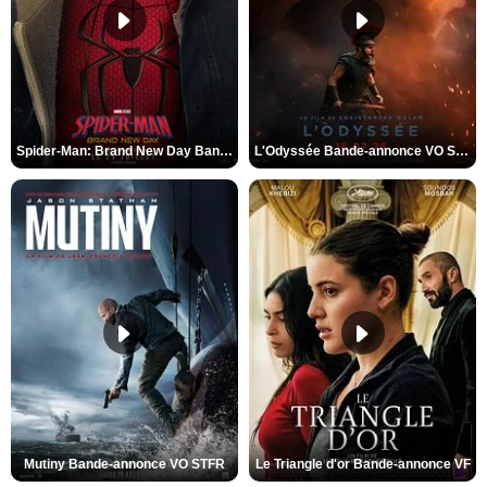
Spider-Man: Brand New Day Bande-annonce VO STFR
L'Odyssée Bande-annonce VO STFR
Mutiny Bande-annonce VO STFR
Le Triangle d'or Bande-annonce VF