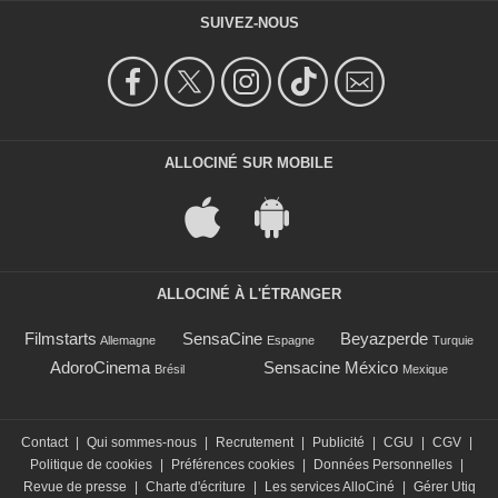
SUIVEZ-NOUS
ALLOCINÉ SUR MOBILE
ALLOCINÉ À L'ÉTRANGER
Filmstarts
SensaCine
Beyazperde
Allemagne
Espagne
Turquie
AdoroCinema
Sensacine México
Brésil
Mexique
Contact
|
Qui sommes-nous
|
Recrutement
|
Publicité
|
CGU
|
CGV
|
Politique de cookies
|
Préférences cookies
|
Données Personnelles
|
Revue de presse
|
Charte d'écriture
|
Les services AlloCiné
|
Gérer Utiq