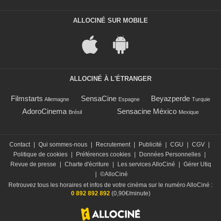
ALLOCINÉ SUR MOBILE
ALLOCINÉ À L'ÉTRANGER
Filmstarts
SensaCine
Beyazperde
Allemagne
Espagne
Turquie
AdoroCinema
Sensacine México
Brésil
Mexique
Contact
|
Qui sommes-nous
|
Recrutement
|
Publicité
|
CGU
|
CGV
|
Politique de cookies
|
Préférences cookies
|
Données Personnelles
|
Revue de presse
|
Charte d'écriture
|
Les services AlloCiné
|
Gérer Utiq
|
©AlloCiné
Retrouvez tous les horaires et infos de votre cinéma sur le numéro AlloCiné :
0 892 892 892
(0,90€/minute)