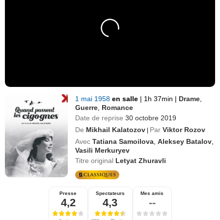
1 mai 1958
en salle
|
1h 37min
|
Drame
,
Guerre
,
Romance
Date de reprise
30 octobre 2019
De
Mikhail Kalatozov
Par
Viktor Rozov
|
Avec
Tatiana Samoilova
,
Aleksey Batalov
,
Vasili Merkuryev
Titre original
Letyat Zhuravli
Presse
Spectateurs
Mes amis
4,2
4,3
--