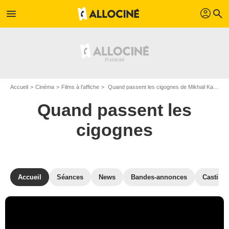
profil
menu
search
Accueil
Cinéma
Films à l'affiche
Quand passent les cigognes de Mikhail Kalatozov
Quand passent les
cigognes
Accueil
Séances
News
Bandes-annonces
Casting