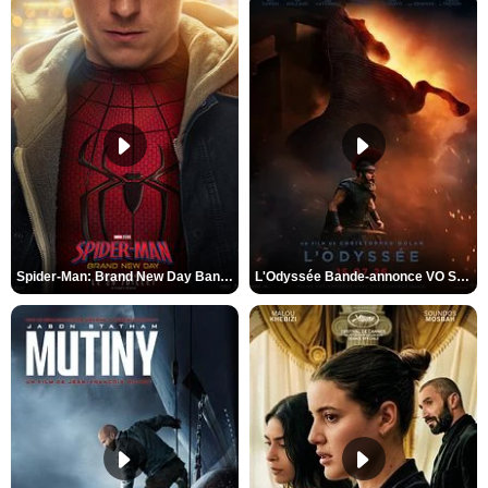
Spider-Man: Brand New Day Bande-annonce VO STFR
L'Odyssée Bande-annonce VO STFR