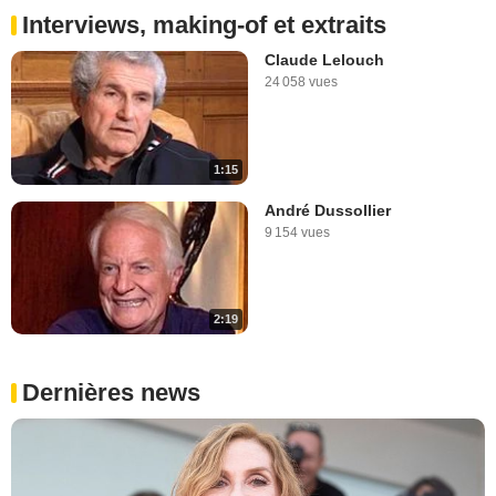
Interviews, making-of et extraits
Claude Lelouch
24 058 vues
1:15
André Dussollier
9 154 vues
2:19
Dernières news