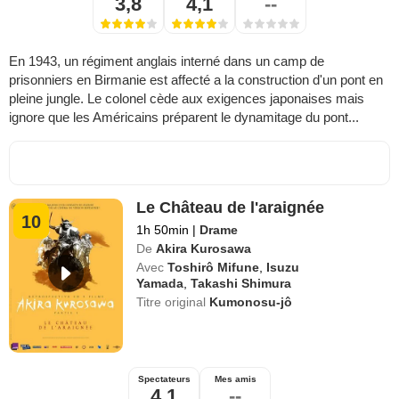
3,8
4,1
--
En 1943, un régiment anglais interné dans un camp de
prisonniers en Birmanie est affecté a la construction d'un pont en
pleine jungle. Le colonel cède aux exigences japonaises mais
ignore que les Américains préparent le dynamitage du pont...
Le Château de l'araignée
10
1h 50min
|
Drame
De
Akira Kurosawa
Avec
Toshirô Mifune
,
Isuzu
Yamada
,
Takashi Shimura
Titre original
Kumonosu-jô
Spectateurs
Mes amis
4,1
--