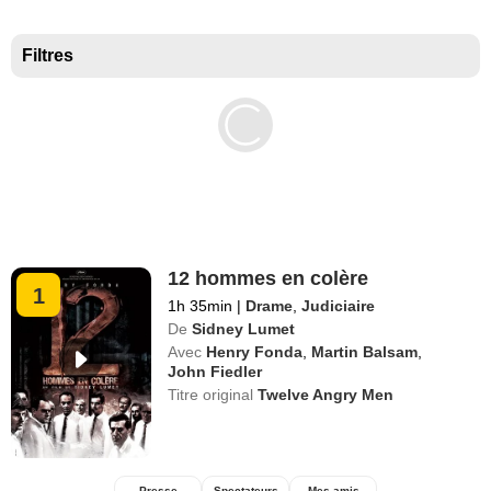
Meilleurs documentaires selon la presse
Filtres
12 hommes en colère
1
1h 35min
|
Drame
,
Judiciaire
De
Sidney Lumet
Avec
Henry Fonda
,
Martin Balsam
,
John Fiedler
Titre original
Twelve Angry Men
Presse
Spectateurs
Mes amis