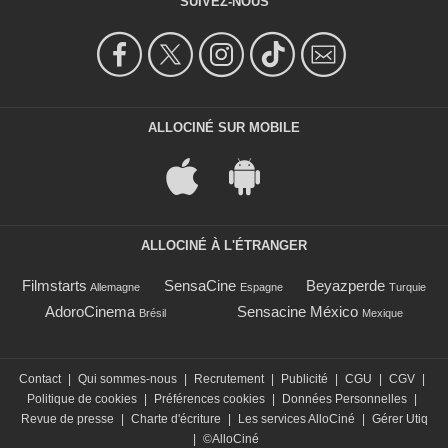
SUIVEZ-NOUS
ALLOCINÉ SUR MOBILE
ALLOCINÉ À L'ÉTRANGER
Filmstarts
SensaCine
Beyazperde
Allemagne
Espagne
Turquie
AdoroCinema
Sensacine México
Brésil
Mexique
Contact
|
Qui sommes-nous
|
Recrutement
|
Publicité
|
CGU
|
CGV
|
Politique de cookies
|
Préférences cookies
|
Données Personnelles
|
Revue de presse
|
Charte d'écriture
|
Les services AlloCiné
|
Gérer Utiq
|
©AlloCiné