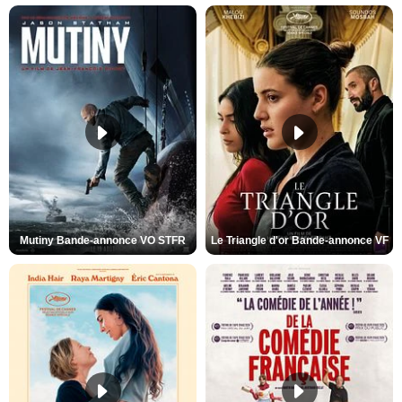
Mutiny Bande-annonce VO STFR
Le Triangle d'or Bande-annonce VF