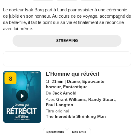
Le docteur Isak Borg part à Lund pour assister à une cérémonie
de jubilé en son honneur. Au cours de ce voyage, accompagné de
sa belle-fille, il fait le point sur sa vie et finalement se réconcilie
avec lui-même.
STREAMING
L'Homme qui rétrécit
8
1h 21min
|
Drame
,
Epouvante-
horreur
,
Fantastique
De
Jack Arnold
Avec
Grant Williams
,
Randy Stuart
,
Paul Langton
Titre original
The Incredible Shrinking Man
Spectateurs
Mes amis