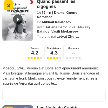
Quand passent les
3
cigognes
1h 37min
|
Drame
,
Guerre
,
Romance
De
Mikhail Kalatozov
Avec
Tatiana Samoilova
,
Aleksey
Batalov
,
Vasili Merkuryev
Titre original
Letyat Zhuravli
Presse
Spectateurs
Mes amis
4,2
4,3
--
Moscou, 1941. Veronika et Boris sont éperdument amoureux.
Mais lorsque l’Allemagne envahit la Russie, Boris s’engage et
part sur le front. Mark, son cousin, évite l’enrôlement et reste
auprès de Veronika qu’il convoite...
Les Nuits de Cabiria