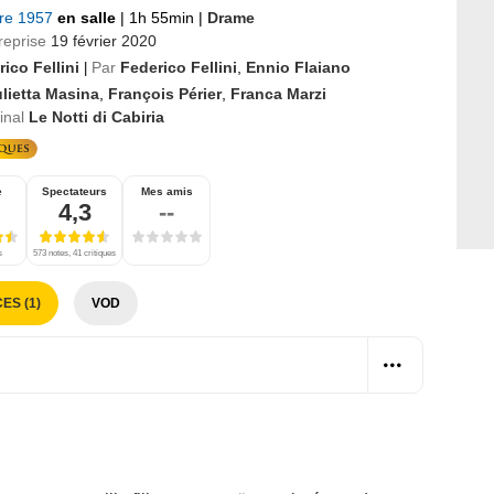
bre 1957
en salle
|
1h 55min
|
Drame
reprise
19 février 2020
ico Fellini
Par
Federico Fellini
,
Ennio Flaiano
|
lietta Masina
,
François Périer
,
Franca Marzi
ginal
Le Notti di Cabiria
e
Spectateurs
Mes amis
4,3
--
s
573 notes, 41 critiques
ES (1)
VOD