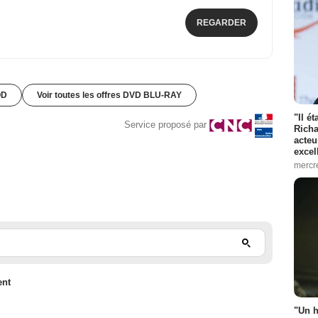
REGARDER
OD
Voir toutes les offres DVD BLU-RAY
"Il é
Service proposé par
Richa
acteu
excel
mercr
ent
"Un h