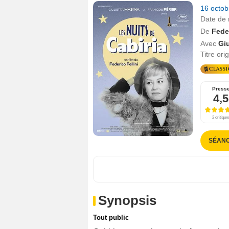
16 octo
Date de 
De
Feder
Avec
Giu
Titre ori
Press
4,5
2 critique
SÉANC
Synopsis
Tout public