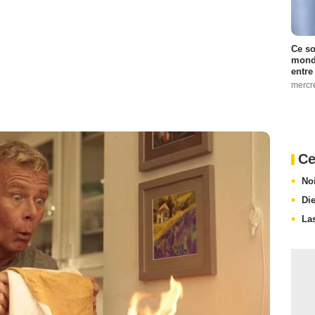
Ce so
monde
entre
mercr
Ce
No
Di
La