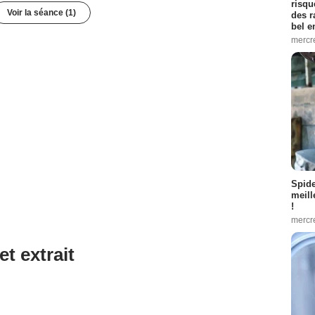
risqu
Voir la séance (1)
des r
bel 
mercr
Spid
meill
!
mercr
et extrait