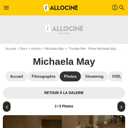
profil
menu
search
Accueil
Stars
Actrice
Michaela May
Trouble-fête : Photo Michaela May, Lars Eidinger
Michaela May
Accueil
Filmographie
Photos
Streaming
VOD, DV
RETOUR À LA GALERIE
3
/ 5 Photos