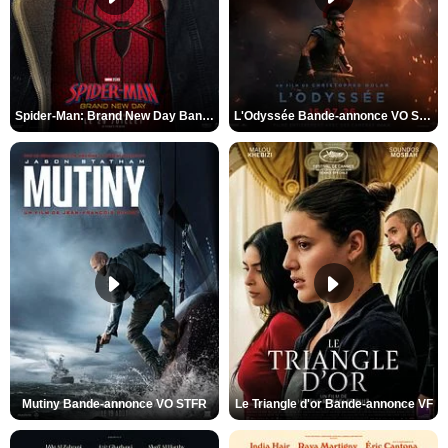
Spider-Man: Brand New Day Bande-annonce VO STFR
L'Odyssée Bande-annonce VO STFR
Mutiny Bande-annonce VO STFR
Le Triangle d'or Bande-annonce VF