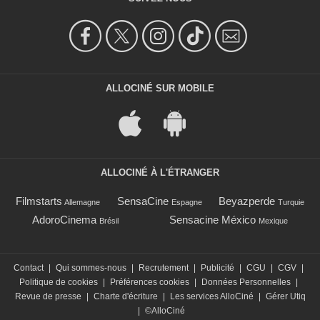
ALLOCINÉ SUR MOBILE
ALLOCINÉ À L'ÉTRANGER
Filmstarts
SensaCine
Beyazperde
Allemagne
Espagne
Turquie
AdoroCinema
Sensacine México
Brésil
Mexique
Contact
|
Qui sommes-nous
|
Recrutement
|
Publicité
|
CGU
|
CGV
|
Politique de cookies
|
Préférences cookies
|
Données Personnelles
|
Revue de presse
|
Charte d'écriture
|
Les services AlloCiné
|
Gérer Utiq
|
©AlloCiné