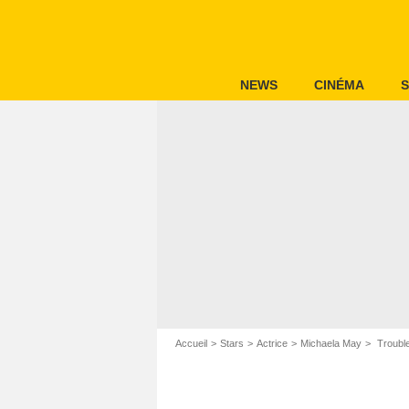
NEWS
CINÉMA
S
Accueil
Stars
Actrice
Michaela May
Trouble