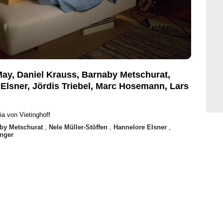
May, Daniel Krauss, Barnaby Metschurat,
 Elsner, Jördis Triebel, Marc Hosemann, Lars
ia von Vietinghoff
by Metschurat
,
Nele Müller-Stöffen
,
Hannelore Elsner
,
inger