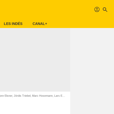
profil
search
LES INDÉS
CANAL+
Elsner, Jördis Triebel, Marc Hosemann, Lars Eidinger