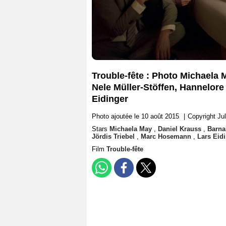
Trouble-fête : Photo Michaela 
Nele Müller-Stöffen, Hannelore
Eidinger
Photo ajoutée le 10 août 2015
|
Copyright Jul
Stars
Michaela May
,
Daniel Krauss
,
Barna
Jördis Triebel
,
Marc Hosemann
,
Lars Eid
Film
Trouble-fête