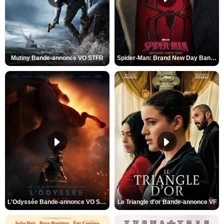
Mutiny Bande-annonce VO STFR
Spider-Man: Brand New Day Bande-annonce VO STFR
L'Odyssée Bande-annonce VO STFR
Le Triangle d'or Bande-annonce VF