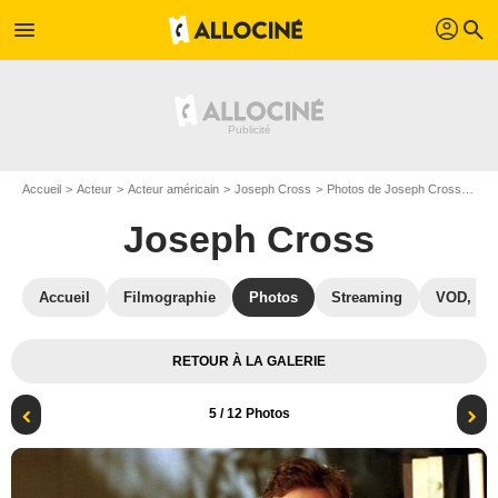
profil
menu
search
Accueil
Acteur
Acteur américain
Joseph Cross
Photos de Joseph Cross
Cou
Joseph Cross
Accueil
Filmographie
Photos
Streaming
VOD, DV
RETOUR À LA GALERIE
5
/ 12 Photos