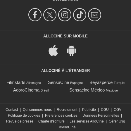
ALLOCINÉ SUR MOBILE
ALLOCINÉ À L'ÉTRANGER
Filmstarts
SensaCine
Beyazperde
Allemagne
Espagne
Turquie
AdoroCinema
Sensacine México
Brésil
Mexique
Contact
|
Qui sommes-nous
|
Recrutement
|
Publicité
|
CGU
|
CGV
|
Politique de cookies
|
Préférences cookies
|
Données Personnelles
|
Revue de presse
|
Charte d'écriture
|
Les services AlloCiné
|
Gérer Utiq
|
©AlloCiné