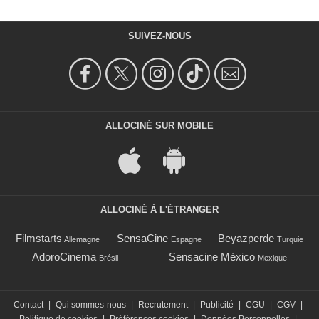
SUIVEZ-NOUS
ALLOCINÉ SUR MOBILE
ALLOCINÉ À L'ÉTRANGER
Filmstarts
SensaCine
Beyazperde
Allemagne
Espagne
Turquie
AdoroCinema
Sensacine México
Brésil
Mexique
Contact
|
Qui sommes-nous
|
Recrutement
|
Publicité
|
CGU
|
CGV
|