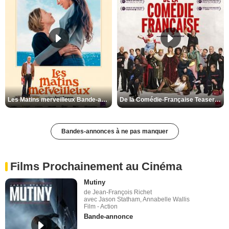
Les Matins merveilleux Bande-annonce VF
De la Comédie-Française Teaser VF
Bandes-annonces à ne pas manquer
Films Prochainement au Cinéma
Mutiny
de Jean-François Richet
avec Jason Statham, Annabelle Wallis
Film - Action
Bande-annonce