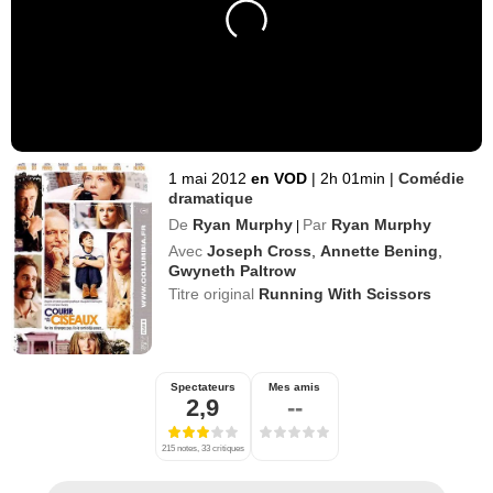
1 mai 2012
en VOD
|
2h 01min
|
Comédie
dramatique
De
Ryan Murphy
Par
Ryan Murphy
|
Avec
Joseph Cross
,
Annette Bening
,
Gwyneth Paltrow
Titre original
Running With Scissors
Spectateurs
Mes amis
2,9
--
215 notes, 33 critiques