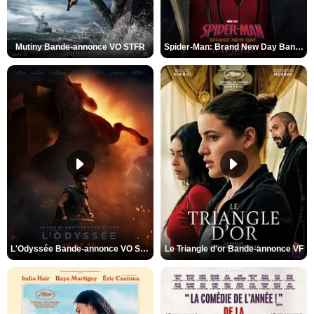
Mutiny Bande-annonce VO STFR
Spider-Man: Brand New Day Bande-annonce VO STFR
L'Odyssée Bande-annonce VO STFR
Le Triangle d'or Bande-annonce VF