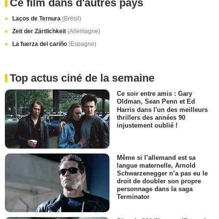
Ce film dans d'autres pays
Laços de Ternura
(Brésil)
Zeit der Zärtlichkeit
(Allemagne)
La fuerza del cariño
(Espagne)
Top actus ciné de la semaine
Ce soir entre amis : Gary
Oldman, Sean Penn et Ed
Harris dans l'un des meilleurs
thrillers des années 90
injustement oublié !
Même si l’allemand est sa
langue maternelle, Arnold
Schwarzenegger n’a pas eu le
droit de doubler son propre
personnage dans la saga
Terminator