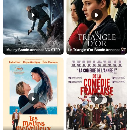
Mutiny Bande-annonce VO STFR
Le Triangle d'or Bande-annonce VF