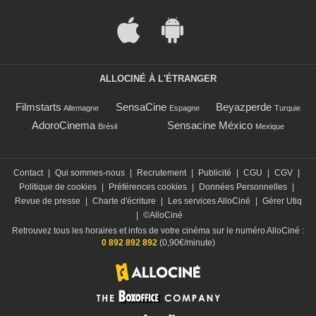
ALLOCINÉ À L'ÉTRANGER
Filmstarts
SensaCine
Beyazperde
Allemagne
Espagne
Turquie
AdoroCinema
Sensacine México
Brésil
Mexique
Contact
|
Qui sommes-nous
|
Recrutement
|
Publicité
|
CGU
|
CGV
|
Politique de cookies
|
Préférences cookies
|
Données Personnelles
|
Revue de presse
|
Charte d'écriture
|
Les services AlloCiné
|
Gérer Utiq
|
©AlloCiné
Retrouvez tous les horaires et infos de votre cinéma sur le numéro AlloCiné :
0 892 892 892
(0,90€/minute)