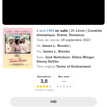
4 avril 1984
en salle
|
2h 12min
|
Comédie
dramatique
,
Drame
,
Romance
Date de reprise
28 septembre 2022
De
James L. Brooks
|
Par
James L. Brooks
Avec
Jack Nicholson
,
Debra Winger
,
Danny DeVito
Titre original
Terms of Endearment
Spectateurs
Mes amis
3,8
--
427 notes, 41 critiques
VOD