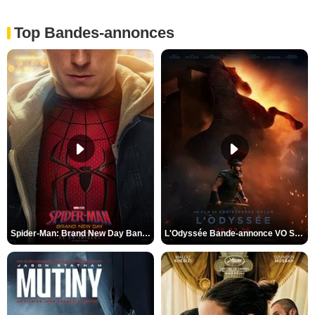
Top Bandes-annonces
Spider-Man: Brand New Day Bande-annonce VO STFR
L'Odyssée Bande-annonce VO STFR