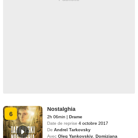
Nostalghia
6
2h 06min
|
Drame
Date de reprise
4 octobre 2017
De
Andreï Tarkovsky
Avec
Oleg Yankovskiy
,
Domiziana