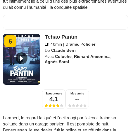
fut intimement lié à celui d'une des plus extraordinaires aventures
qu'ait connu l'humanité : la conquête spatiale.
Tchao Pantin
5
1h 40min
|
Drame
,
Policier
De
Claude Berri
Avec
Coluche
,
Richard Anconina
,
Agnès Soral
Spectateurs
Mes amis
4,1
--
Lambert, le regard fatigué et l'oeil rougi par l'alcool, traine sa
solitude dans un garage parisien. Il est pompiste de nuit.
Bensoussan, jeune dealer, fuit la police et se réfugie dans la