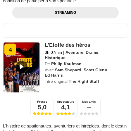
condition de participer à son spectacle.
STREAMING
L'Etoffe des héros
4
3h 07min
|
Aventure
,
Drame
,
Historique
De
Philip Kaufman
Avec
Sam Shepard
,
Scott Glenn
,
Ed Harris
Titre original
The Right Stuff
Presse
Spectateurs
Mes amis
5,0
4,1
--
L'histoire de spationautes, aventuriers et intrépides, dont le destin