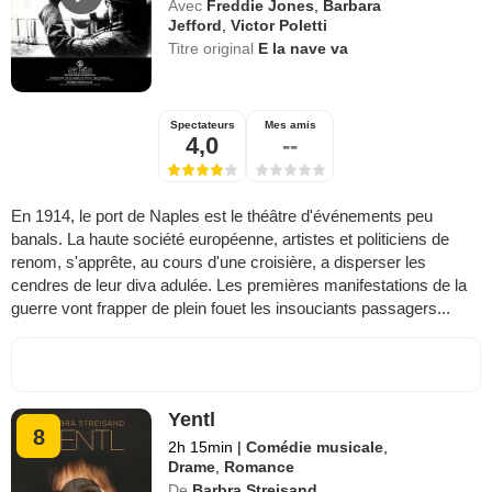
Avec
Freddie Jones
,
Barbara
Jefford
,
Victor Poletti
Titre original
E la nave va
Spectateurs
Mes amis
4,0
--
En 1914, le port de Naples est le théâtre d'événements peu
banals. La haute société européenne, artistes et politiciens de
renom, s'apprête, au cours d'une croisière, a disperser les
cendres de leur diva adulée. Les premières manifestations de la
guerre vont frapper de plein fouet les insouciants passagers...
Yentl
8
2h 15min
|
Comédie musicale
,
Drame
,
Romance
De
Barbra Streisand