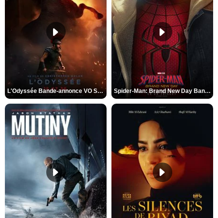
L'Odyssée Bande-annonce VO STFR
Spider-Man: Brand New Day Bande-annonce VO STFR