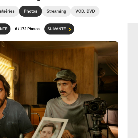
s/séries
Photos
Streaming
VOD, DVD
NTE
6
/ 172 Photos
SUIVANTE