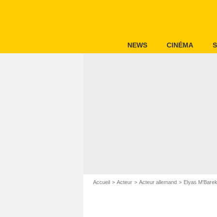
NEWS
CINÉMA
S
Accueil
Acteur
Acteur allemand
Elyas M'Bare