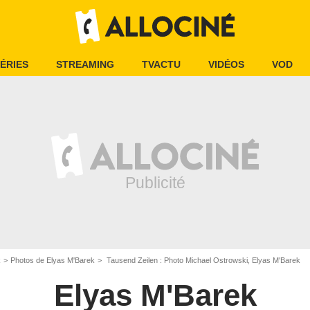
ÉRIES
STREAMING
TVACTU
VIDÉOS
VOD
k
Photos de Elyas M'Barek
Tausend Zeilen : Photo Michael Ostrowski, Elyas M'Barek
Elyas M'Barek