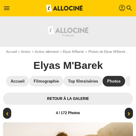
profil
menu
search
Accueil
Acteur
Acteur allemand
Elyas M'Barek
Photos de Elyas M'Barek
Taus
Elyas M'Barek
Accueil
Filmographie
Top films/séries
Photos
St
RETOUR À LA GALERIE
4
/ 172 Photos