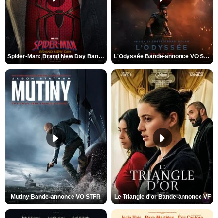
Spider-Man: Brand New Day Bande-annonce VO STFR
L'Odyssée Bande-annonce VO STFR
Mutiny Bande-annonce VO STFR
Le Triangle d'or Bande-annonce VF