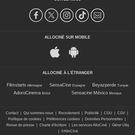
ALLOCINÉ SUR MOBILE
ALLOCINÉ À L'ÉTRANGER
Filmstarts
SensaCine
Beyazperde
Allemagne
Espagne
Turquie
AdoroCinema
Sensacine México
Brésil
Mexique
Contact
|
Qui sommes-nous
|
Recrutement
|
Publicité
|
CGU
|
CGV
|
Politique de cookies
|
Préférences cookies
|
Données Personnelles
|
Revue de presse
|
Charte d'écriture
|
Les services AlloCiné
|
Gérer Utiq
|
©AlloCiné