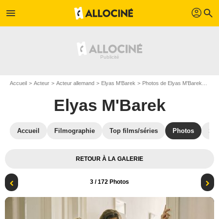
profil
menu
search
Accueil
Acteur
Acteur allemand
Elyas M'Barek
Photos de Elyas M'Barek
Taus
Elyas M'Barek
Accueil
Filmographie
Top films/séries
Photos
St
RETOUR À LA GALERIE
3
/ 172 Photos