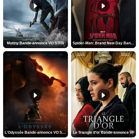
Mutiny Bande-annonce VO STFR
Spider-Man: Brand New Day Bande-annonce VO STFR
L'Odyssée Bande-annonce VO STFR
Le Triangle d'or Bande-annonce VF