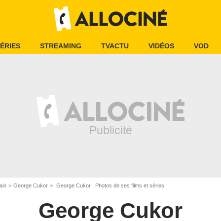
ÉRIES
STREAMING
TVACTU
VIDÉOS
VOD
ain
George Cukor
George Cukor : Photos de ses films et séries
George Cukor