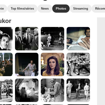
hie
Top films/séries
News
Photos
Streaming
Récom
ukor