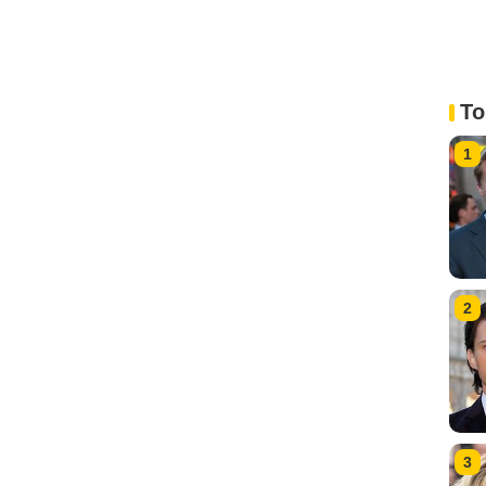
To
1
2
3