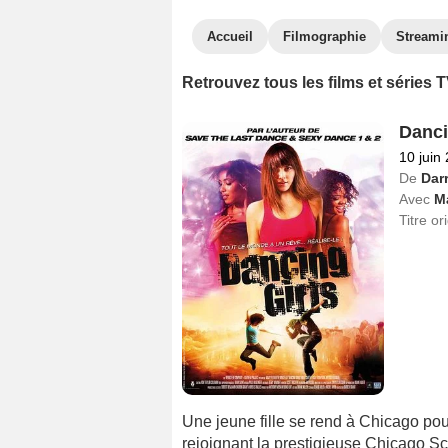
Accueil
Filmographie
Streami
Retrouvez tous les films et séries
Danci
10 juin
De
Dar
Avec
M
Titre or
Une jeune fille se rend à Chicago po
rejoignant la prestigieuse Chicago S