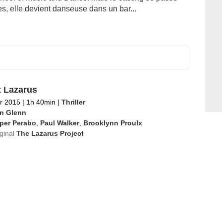
s, elle devient danseuse dans un bar...
t Lazarus
er 2015
|
1h 40min
|
Thriller
n Glenn
per Perabo
,
Paul Walker
,
Brooklynn Proulx
iginal
The Lazarus Project