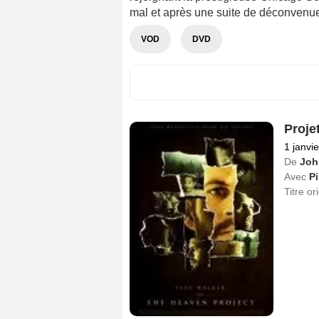
mal et après une suite de déconvenue
VOD
DVD
Proje
1 janvi
De
Joh
Avec
Pi
Titre or