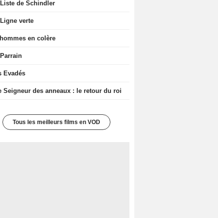
Liste de Schindler
Ligne verte
 hommes en colère
 Parrain
s Evadés
e Seigneur des anneaux : le retour du roi
Tous les meilleurs films en VOD