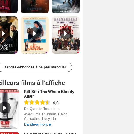
Le Triangle d'or Bande-annonce VF
Les Matins merveilleux Bande-annonce VF
De la Comédie-Française Teaser VF
Bandes-annonces à ne pas manquer
illeurs films à l'affiche
Kill Bill: The Whole Bloody
Affair
4,6
De Quentin Tarantino
Avec Uma Thurman, David
Carradine, Lucy Liu
Bande-annonce