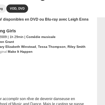
ng
VOD, DVD
 TV disponibles en DVD ou Blu-ray avec Leigh Enns
ng Girls
 2009
|
1h 29min
|
Comédie musicale
ren Grant
ary Elizabeth Winstead
,
Tessa Thompson
,
Riley Smith
iginal
Make It Happen
ur accomplir son rêve de devenir danseuse en
chool of Music and Dance. Mais le casting se passe