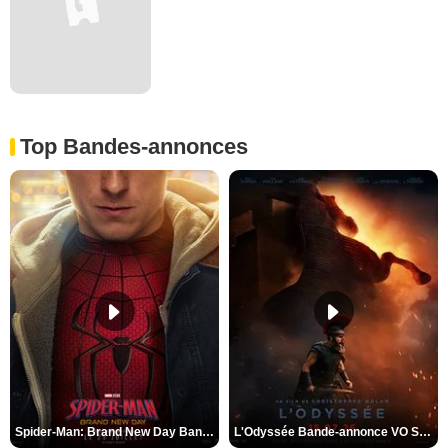
Top Bandes-annonces
Spider-Man: Brand New Day Bande-annonce VO STFR
L'Odyssée Bande-annonce VO STFR