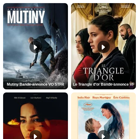
Mutiny Bande-annonce VO STFR
Le Triangle d'or Bande-annonce VF