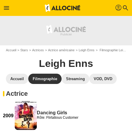
profil
menu
search
Accueil
Stars
Actrices
Actrice américaine
Leigh Enns
Filmographie Leigh Enns
Leigh Enns
Accueil
Filmographie
Streaming
VOD, DVD
Actrice
Dancing Girls
2009
Rôle: Flirtatious Customer