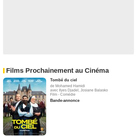
Films Prochainement au Cinéma
Tombé du ciel
de Mohamed Hamidi
avec Ilyes Djadel, Josiane Balasko
Film - Comédie
Bande-annonce