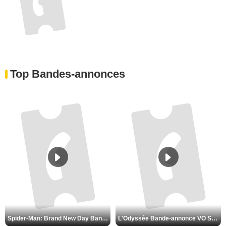
Top Bandes-annonces
Spider-Man: Brand New Day Bande-annonce VO STFR
L'Odyssée Bande-annonce VO STFR