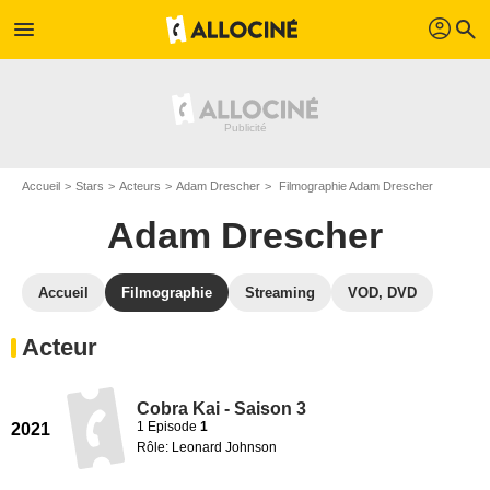
profil
menu
search
Accueil
Stars
Acteurs
Adam Drescher
Filmographie Adam Drescher
Adam Drescher
Accueil
Filmographie
Streaming
VOD, DVD
Acteur
Cobra Kai - Saison 3
1 Episode
1
2021
Rôle: Leonard Johnson