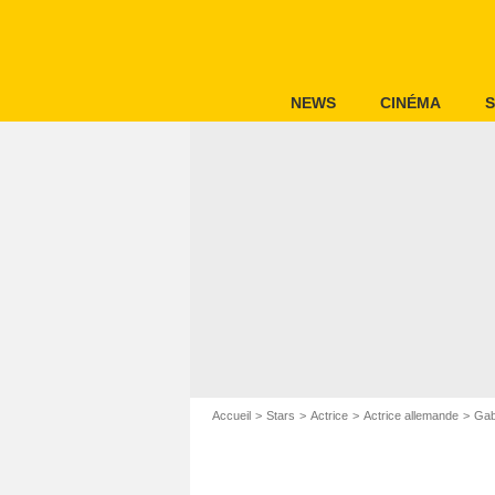
NEWS
CINÉMA
S
Accueil
Stars
Actrice
Actrice allemande
Ga