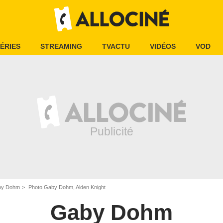
ÉRIES
STREAMING
TVACTU
VIDÉOS
VOD
by Dohm
Photo Gaby Dohm, Alden Knight
Gaby Dohm