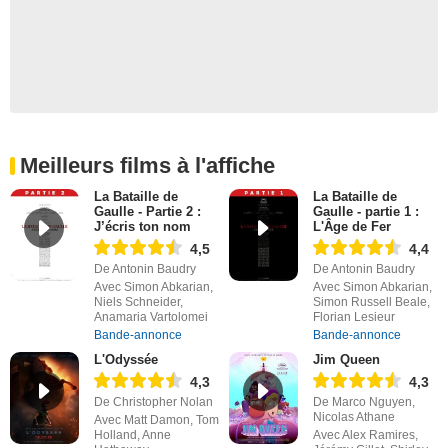
Meilleurs films à l'affiche
La Bataille de
La Bataille de
Gaulle - Partie 2 :
Gaulle - partie 1 :
J’écris ton nom
L'Âge de Fer
4,5
4,4
De Antonin Baudry
De Antonin Baudry
Avec Simon Abkarian,
Avec Simon Abkarian,
Niels Schneider,
Simon Russell Beale,
Anamaria Vartolomei
Florian Lesieur
Bande-annonce
Bande-annonce
L'Odyssée
Jim Queen
4,3
4,3
De Christopher Nolan
De Marco Nguyen,
Nicolas Athane
Avec Matt Damon, Tom
Holland, Anne
Avec Alex Ramires,