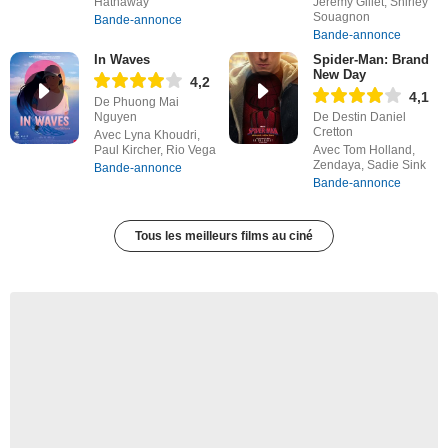
Hathaway
Jérémy Gillet, Shirley
Souagnon
Bande-annonce
Bande-annonce
In Waves
Spider-Man: Brand
New Day
4,2
4,1
De Phuong Mai
Nguyen
De Destin Daniel
Cretton
Avec Lyna Khoudri,
Paul Kircher, Rio Vega
Avec Tom Holland,
Zendaya, Sadie Sink
Bande-annonce
Bande-annonce
Tous les meilleurs films au ciné