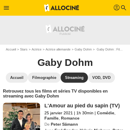
profil
menu
search
Accueil
Stars
Actrice
Actrice allemande
Gaby Dohm
Gaby Dohm : Films et séries online
Gaby Dohm
Accueil
Filmographie
Streaming
VOD, DVD
Retrouvez tous les films et séries TV disponibles en
streaming avec Gaby Dohm
L'Amour au pied du sapin (TV)
25 janvier 2021
|
1h 30min
|
Comédie
,
Famille
,
Romance
De
Peter Sämann