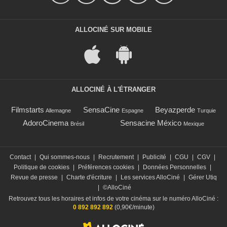
ALLOCINÉ SUR MOBILE
ALLOCINÉ À L'ÉTRANGER
Filmstarts
SensaCine
Beyazperde
Allemagne
Espagne
Turquie
AdoroCinema
Sensacine México
Brésil
Mexique
Contact
|
Qui sommes-nous
|
Recrutement
|
Publicité
|
CGU
|
CGV
|
Politique de cookies
|
Préférences cookies
|
Données Personnelles
|
Revue de presse
|
Charte d'écriture
|
Les services AlloCiné
|
Gérer Utiq
|
©AlloCiné
Retrouvez tous les horaires et infos de votre cinéma sur le numéro AlloCiné :
0 892 892 892
(0,90€/minute)