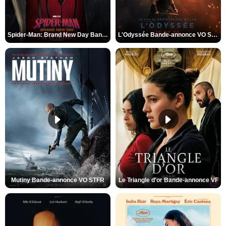
Spider-Man: Brand New Day Bande-annonce VO STFR
L'Odyssée Bande-annonce VO STFR
Mutiny Bande-annonce VO STFR
Le Triangle d'or Bande-annonce VF