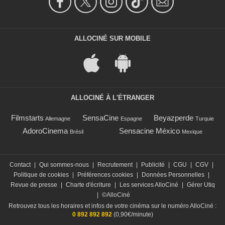
ALLOCINÉ SUR MOBILE
ALLOCINÉ À L'ÉTRANGER
Filmstarts
SensaCine
Beyazperde
Allemagne
Espagne
Turquie
AdoroCinema
Sensacine México
Brésil
Mexique
Contact
|
Qui sommes-nous
|
Recrutement
|
Publicité
|
CGU
|
CGV
|
Politique de cookies
|
Préférences cookies
|
Données Personnelles
|
Revue de presse
|
Charte d'écriture
|
Les services AlloCiné
|
Gérer Utiq
|
©AlloCiné
Retrouvez tous les horaires et infos de votre cinéma sur le numéro AlloCiné :
0 892 892 892
(0,90€/minute)