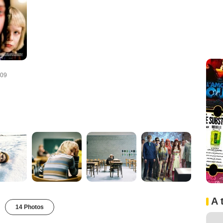
009
A 
14 Photos