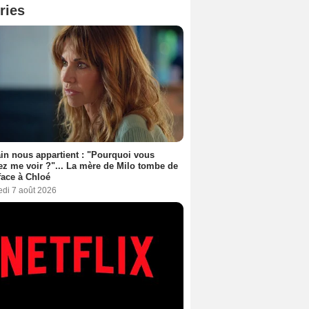
ries
n nous appartient : "Pourquoi vous
ez me voir ?"... La mère de Milo tombe de
face à Chloé
edi 7 août 2026