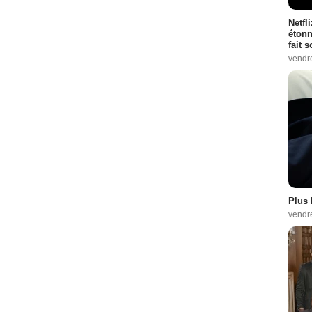
Netfl
étonn
fait 
vendr
Plus 
vendr