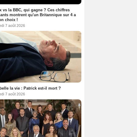
ix vs la BBC, qui gagne ? Ces chiffres
ants montrent qu'un Britannique sur 4 a
son choix !
edi 7 août 2026
belle la vie : Patrick est-il mort ?
edi 7 août 2026