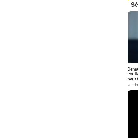
Sé
Demai
vouli
haut 
vendr