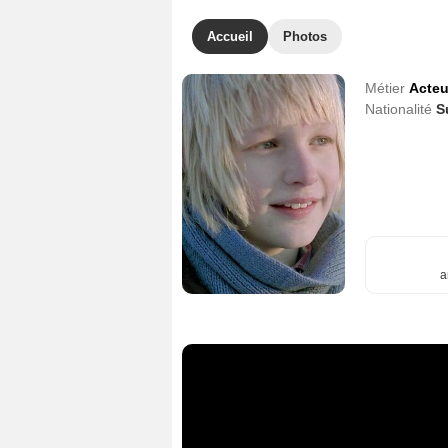
Accueil
Photos
Métier
Acteu
Nationalité
S
a