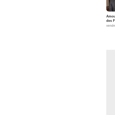
Amour
des F
vendr