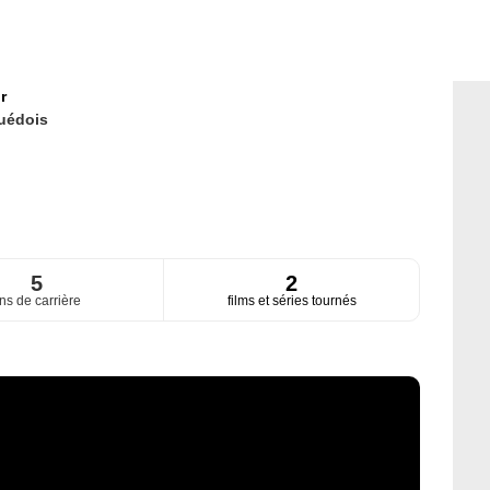
r
uédois
5
2
ns de carrière
films et séries tournés