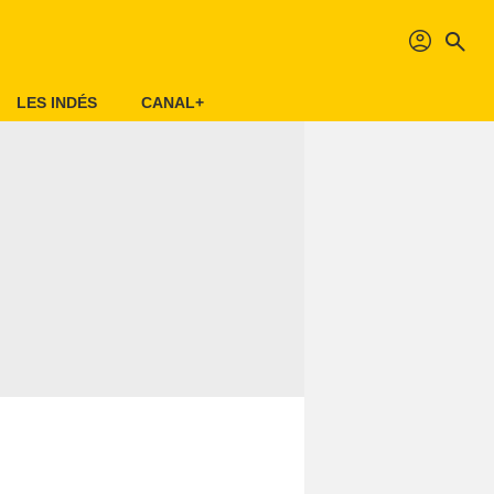
profil
search
LES INDÉS
CANAL+