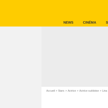
NEWS
CINÉMA
S
Accueil
Stars
Actrice
Actrice suédoise
Lina