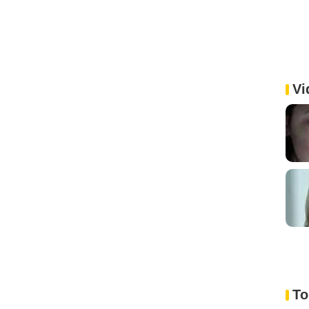
Vi
To