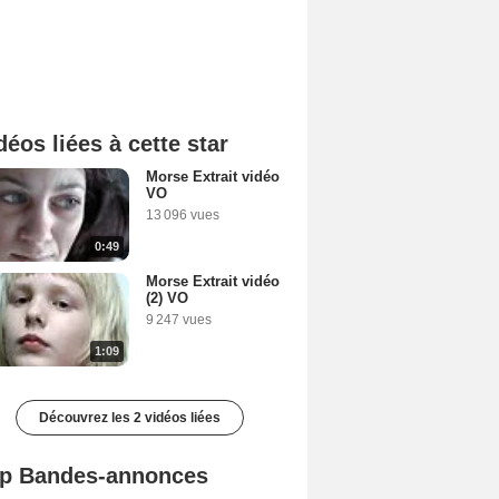
déos liées à cette star
Morse Extrait vidéo
VO
13 096 vues
0:49
Morse Extrait vidéo
(2) VO
9 247 vues
1:09
Découvrez les 2 vidéos liées
p Bandes-annonces
Spider-Man: Brand New Day Bande-annonce VO STFR
L'Odyssée Bande-annonce VO STFR
Mutiny Bande-annonce VO STFR