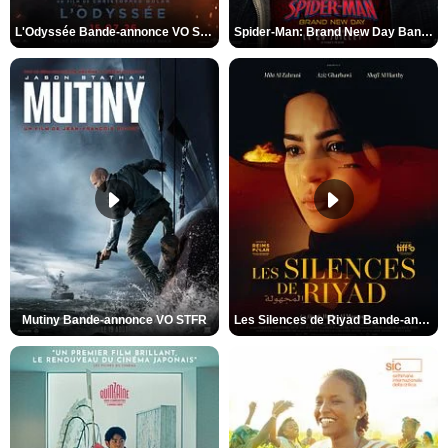
L'Odyssée Bande-annonce VO STFR
Spider-Man: Brand New Day Bande-annonce VO STFR
Mutiny Bande-annonce VO STFR
Les Silences de Riyad Bande-annonce VO STFR