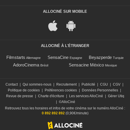
ALLOCINÉ SUR MOBILE
ALLOCINÉ À L'ÉTRANGER
Filmstarts
SensaCine
Beyazperde
Allemagne
Espagne
Turquie
AdoroCinema
Sensacine México
Brésil
Mexique
Contact
|
Qui sommes-nous
|
Recrutement
|
Publicité
|
CGU
|
CGV
|
Politique de cookies
|
Préférences cookies
|
Données Personnelles
|
Revue de presse
|
Charte d'écriture
|
Les services AlloCiné
|
Gérer Utiq
|
©AlloCiné
Retrouvez tous les horaires et infos de votre cinéma sur le numéro AlloCiné :
0 892 892 892
(0,90€/minute)