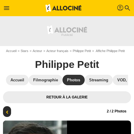
profil
menu
search
Accueil
Stars
Acteur
Acteur français
Philippe Petit
Affiche Philippe Petit
Philippe Petit
Accueil
Filmographie
Photos
Streaming
VOD, DV
RETOUR À LA GALERIE
2
/ 2 Photos