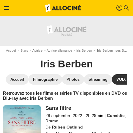
profil
menu
search
Accueil
Stars
Actrice
Actrice allemande
Iris Berben
Iris Berben : ses Blu-Ray, DVD, VOD, SVOD
Iris Berben
Accueil
Filmographie
Photos
Streaming
VOD, DV
Retrouvez tous les films et séries TV disponibles en DVD ou
Blu-ray avec Iris Berben
Sans filtre
28 septembre 2022
|
2h 29min
|
Comédie
,
Drame
De
Ruben Östlund