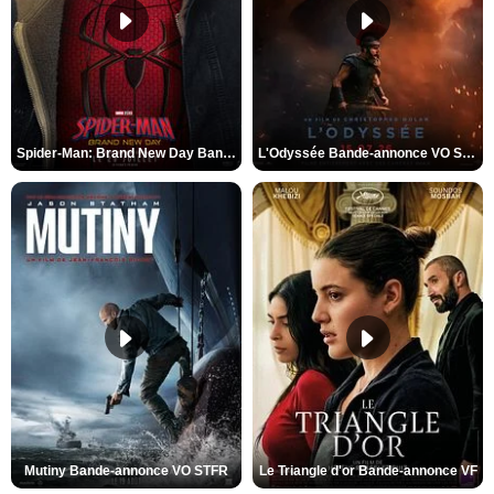
Spider-Man: Brand New Day Bande-annonce VO STFR
L'Odyssée Bande-annonce VO STFR
Mutiny Bande-annonce VO STFR
Le Triangle d'or Bande-annonce VF