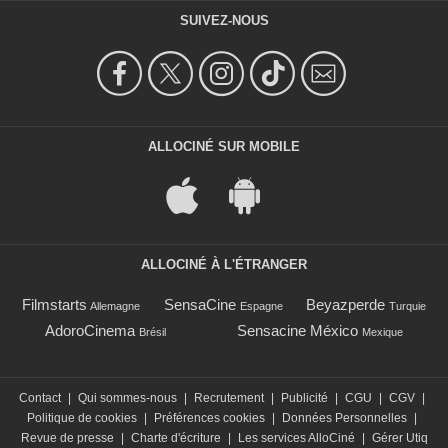
SUIVEZ-NOUS
ALLOCINÉ SUR MOBILE
ALLOCINÉ À L'ÉTRANGER
Filmstarts
SensaCine
Beyazperde
Allemagne
Espagne
Turquie
AdoroCinema
Sensacine México
Brésil
Mexique
Contact
|
Qui sommes-nous
|
Recrutement
|
Publicité
|
CGU
|
CGV
|
Politique de cookies
|
Préférences cookies
|
Données Personnelles
|
Revue de presse
|
Charte d'écriture
|
Les services AlloCiné
|
Gérer Utiq