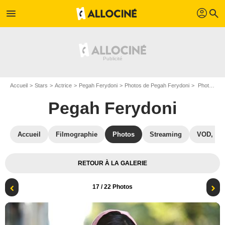
profil
menu
search
Accueil
Stars
Actrice
Pegah Ferydoni
Photos de Pegah Ferydoni
Photo Pegah Ferydoni
Pegah Ferydoni
Accueil
Filmographie
Photos
Streaming
VOD, DV
RETOUR À LA GALERIE
17
/ 22 Photos