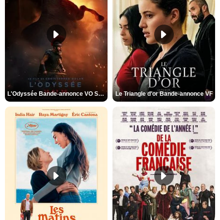
L'Odyssée Bande-annonce VO STFR
Le Triangle d'or Bande-annonce VF