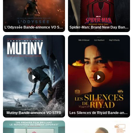
L'Odyssée Bande-annonce VO STFR
Spider-Man: Brand New Day Bande-annonce VO STFR
Mutiny Bande-annonce VO STFR
Les Silences de Riyad Bande-annonce VO STFR