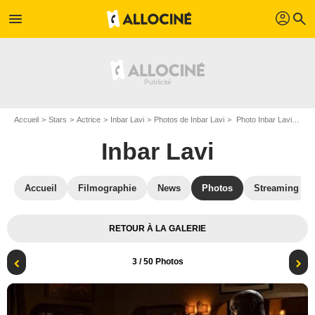
profil
menu
search
Accueil
Stars
Actrice
Inbar Lavi
Photos de Inbar Lavi
Photo Inbar Lavi, Rachael Harris, D.B. Woodside
Inbar Lavi
Accueil
Filmographie
News
Photos
Streaming
RETOUR À LA GALERIE
3
/ 50 Photos