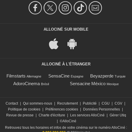
ALLOCINÉ SUR MOBILE
ALLOCINÉ À L'ÉTRANGER
Filmstarts
SensaCine
Beyazperde
Allemagne
Espagne
Turquie
AdoroCinema
Sensacine México
Brésil
Mexique
Contact
|
Qui sommes-nous
|
Recrutement
|
Publicité
|
CGU
|
CGV
|
Politique de cookies
|
Préférences cookies
|
Données Personnelles
|
Revue de presse
|
Charte d'écriture
|
Les services AlloCiné
|
Gérer Utiq
|
©AlloCiné
Retrouvez tous les horaires et infos de votre cinéma sur le numéro AlloCiné :