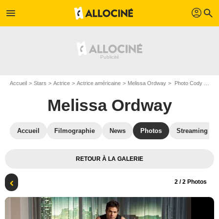
profil
menu
search
Accueil
Stars
Actrice
Actrice américaine
Melissa Ordway
Photo Cody Longo, Brittany Underwood, Melissa Ordway, Justin Wilczynski
Melissa Ordway
Accueil
Filmographie
News
Photos
Streaming
RETOUR À LA GALERIE
2
/ 2 Photos