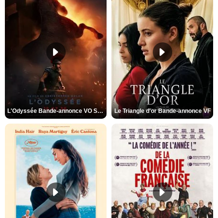
L'Odyssée Bande-annonce VO STFR
Le Triangle d'or Bande-annonce VF