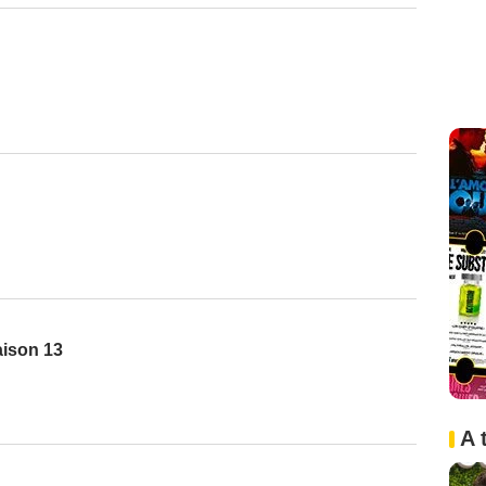
aison 13
A 