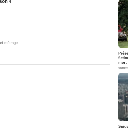
ison 4
rt métrage
Prése
ficti
mort 
samed
Spide