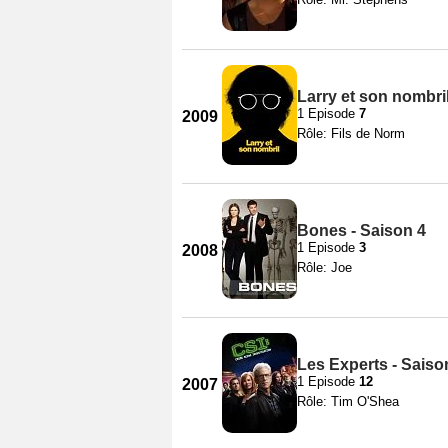
Larry et son nombril
1 Episode
7
2009
Rôle: Fils de Norm
Bones - Saison 4
1 Episode
3
2008
Rôle: Joe
Les Experts - Saiso
1 Episode
12
2007
Rôle: Tim O'Shea