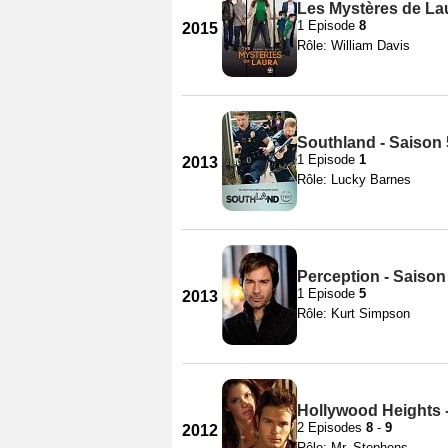
Les Mystères de Lau
1 Episode
8
2015
Rôle: William Davis
Southland - Saison 
1 Episode
1
2013
Rôle: Lucky Barnes
Perception - Saison
1 Episode
5
2013
Rôle: Kurt Simpson
Hollywood Heights 
2 Episodes
8
-
9
2012
Rôle: Mr. Stephens