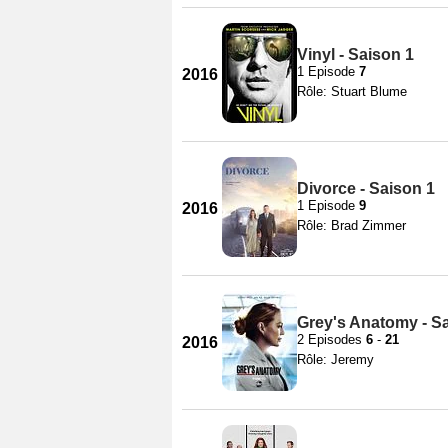
Vinyl - Saison 1
1 Episode
7
2016
Rôle: Stuart Blume
Divorce - Saison 1
1 Episode
9
2016
Rôle: Brad Zimmer
Grey's Anatomy - S
2 Episodes
6
-
21
2016
Rôle: Jeremy