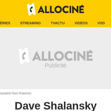
ÉRIES
STREAMING
TVACTU
VIDÉOS
VOD
mographie Dave Shalansky
Dave Shalansky