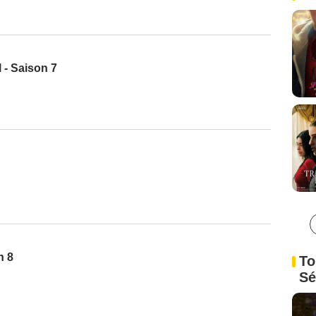
 - Saison 7
n 8
To
Sé