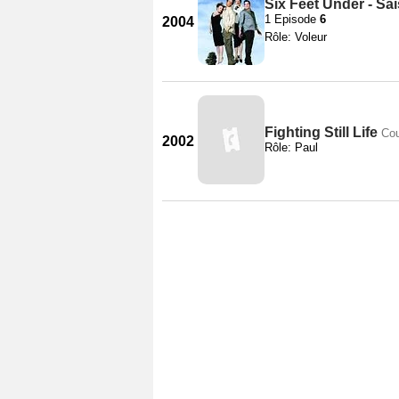
Six Feet Under - Sa
1 Episode
6
2004
Rôle: Voleur
Fighting Still Life
Cou
2002
Rôle: Paul