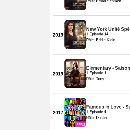
Rôle: Ethan Schmidt
New York Unité Spéc
1 Episode
14
2019
Rôle: Eddie Klein
Elementary - Saison
1 Episode
1
2019
Rôle: Tony
Famous In Love - S
1 Episode
4
2017
Rôle: Dustin