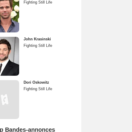
Fighting Still Life
John Krasinski
Fighting Still Life
Dori Oskowitz
Fighting Still Life
p Bandes-annonces
Spider-Man: Brand New Day Bande-annonce VO STFR
L'Odyssée Bande-annonce VO STFR
Mutiny Bande-annonce VO STFR