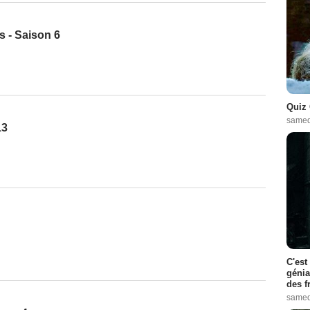
s - Saison 6
Quiz 
samed
13
C'est
génia
des f
samed