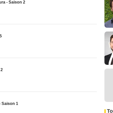
ra - Saison 2
5
 2
- Saison 1
To