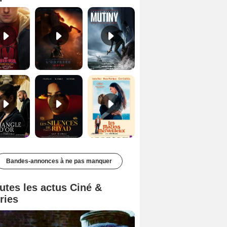
Le Triangle d'or Bande-annonce VF
Les Silences de Riyad Bande-annonce VO STFR
Les Matins merveilleux Bande-annonce VF
Bandes-annonces à ne pas manquer
utes les actus Ciné &
ries