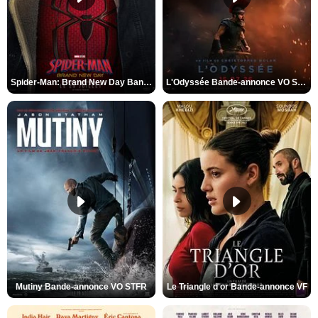
Spider-Man: Brand New Day Bande-annonce VO STFR
L'Odyssée Bande-annonce VO STFR
Mutiny Bande-annonce VO STFR
Le Triangle d'or Bande-annonce VF