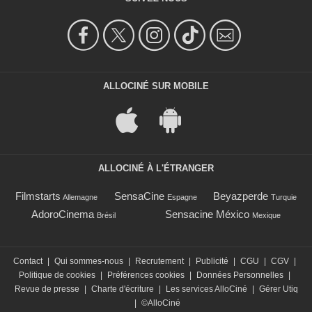
ALLOCINÉ SUR MOBILE
ALLOCINÉ À L'ÉTRANGER
Filmstarts
SensaCine
Beyazperde
Allemagne
Espagne
Turquie
AdoroCinema
Sensacine México
Brésil
Mexique
Contact
|
Qui sommes-nous
|
Recrutement
|
Publicité
|
CGU
|
CGV
|
Politique de cookies
|
Préférences cookies
|
Données Personnelles
|
Revue de presse
|
Charte d'écriture
|
Les services AlloCiné
|
Gérer Utiq
|
©AlloCiné