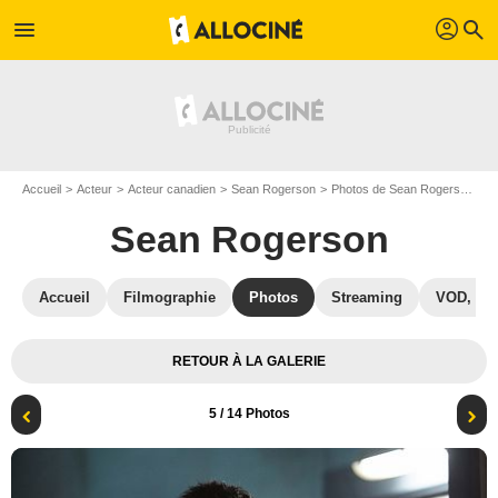
profil
menu
search
Accueil
Acteur
Acteur canadien
Sean Rogerson
Photos de Sean Rogerson
B
Sean Rogerson
Accueil
Filmographie
Photos
Streaming
VOD, DV
RETOUR À LA GALERIE
5
/ 14 Photos