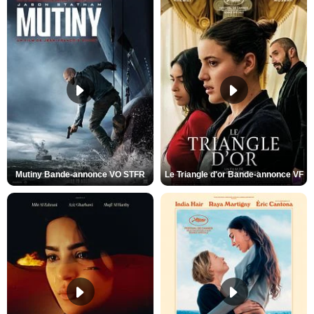
Mutiny Bande-annonce VO STFR
Le Triangle d'or Bande-annonce VF