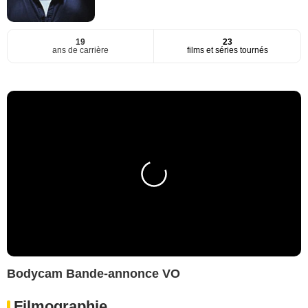
19
23
ans de carrière
films et séries tournés
Bodycam Bande-annonce VO
Filmographie