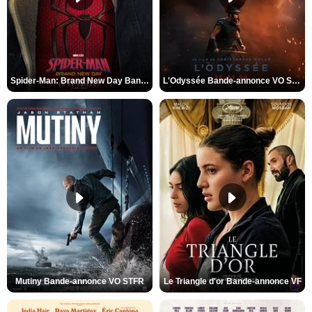
Spider-Man: Brand New Day Bande-annonce VO STFR
L'Odyssée Bande-annonce VO STFR
Mutiny Bande-annonce VO STFR
Le Triangle d'or Bande-annonce VF