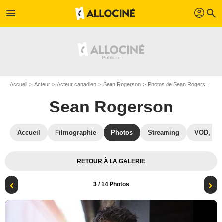
profil
menu
search
Accueil
Acteur
Acteur canadien
Sean Rogerson
Photos de Sean Rogerson
B
Sean Rogerson
Accueil
Filmographie
Photos
Streaming
VOD, DV
RETOUR À LA GALERIE
3
/ 14 Photos