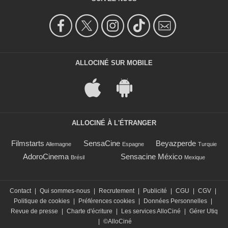
ALLOCINÉ SUR MOBILE
ALLOCINÉ À L'ÉTRANGER
Filmstarts
SensaCine
Beyazperde
Allemagne
Espagne
Turquie
AdoroCinema
Sensacine México
Brésil
Mexique
Contact
|
Qui sommes-nous
|
Recrutement
|
Publicité
|
CGU
|
CGV
|
Politique de cookies
|
Préférences cookies
|
Données Personnelles
|
Revue de presse
|
Charte d'écriture
|
Les services AlloCiné
|
Gérer Utiq
|
©AlloCiné