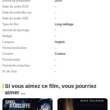
Année de production
2019
Date de sortie DVD
-
Date de sortie Blu-ray
-
Date de sortie VOD
-
Type de film
Long métrage
Secrets de tournage
-
Budget
-
Langues
Anglais
Format production
-
Couleur
Couleur
Format audio
-
Format de projection
-
N° de Visa
-
Si vous aimez ce film, vous pourriez
aimer ...