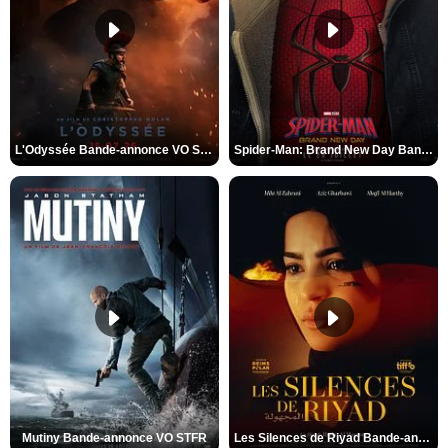
L'Odyssée Bande-annonce VO STFR
Spider-Man: Brand New Day Bande-annonce VO STFR
Mutiny Bande-annonce VO STFR
Les Silences de Riyad Bande-annonce VO STFR