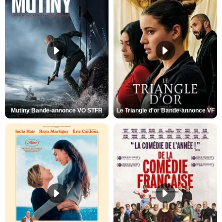
Mutiny Bande-annonce VO STFR
Le Triangle d'or Bande-annonce VF