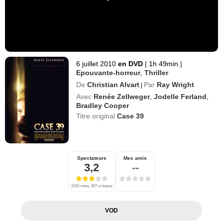
6 juillet 2010
en DVD
|
1h 49min
|
Epouvante-horreur
,
Thriller
De
Christian Alvart
Par
Ray Wright
|
Avec
Renée Zellweger
,
Jodelle Ferland
,
Bradley Cooper
Titre original
Case 39
Spectateurs
Mes amis
3,2
--
2216 notes, 307 critiques
VOD