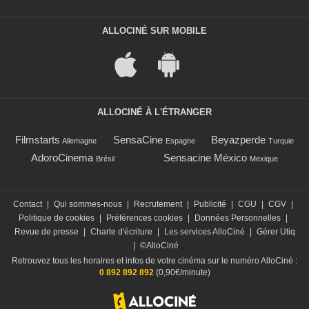
ALLOCINÉ SUR MOBILE
ALLOCINÉ À L'ÉTRANGER
Filmstarts
SensaCine
Beyazperde
Allemagne
Espagne
Turquie
AdoroCinema
Sensacine México
Brésil
Mexique
Contact
|
Qui sommes-nous
|
Recrutement
|
Publicité
|
CGU
|
CGV
|
Politique de cookies
|
Préférences cookies
|
Données Personnelles
|
Revue de presse
|
Charte d'écriture
|
Les services AlloCiné
|
Gérer Utiq
|
©AlloCiné
Retrouvez tous les horaires et infos de votre cinéma sur le numéro AlloCiné :
0 892 892 892
(0,90€/minute)